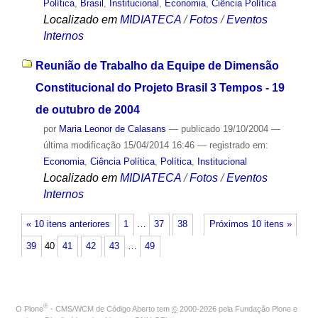
Política
,
Brasil
,
Institucional
,
Economia
,
Ciência Política
Localizado em
MIDIATECA
/
Fotos
/
Eventos
Internos
Reunião de Trabalho da Equipe de Dimensão
Constitucional do Projeto Brasil 3 Tempos - 19
de outubro de 2004
por
Maria Leonor de Calasans
—
publicado
19/10/2004
—
última modificação
15/04/2014 16:46
— registrado em:
Economia
,
Ciência Política
,
Política
,
Institucional
Localizado em
MIDIATECA
/
Fotos
/
Eventos
Internos
« 10 itens anteriores
1
…
37
38
Próximos 10 itens »
39
40
41
42
43
…
49
®
O
Plone
- CMS/WCM de Código Aberto
tem
©
2000-2026 pela
Fundação Plone
e