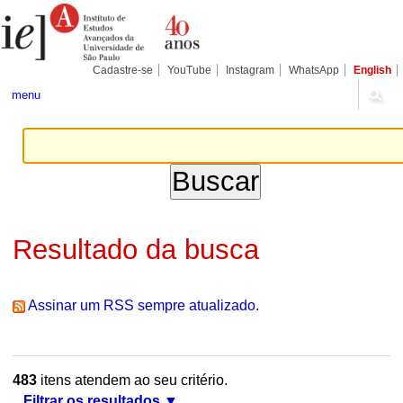
Ir
Ferramentas
Seções
para
Pessoais
o
conteúdo.
|
Cadastre-se
YouTube
Instagram
WhatsApp
English
Ir
para
menu
a
navegação
Resultado da busca
Assinar um RSS sempre atualizado.
483
itens atendem ao seu critério.
Filtrar os resultados