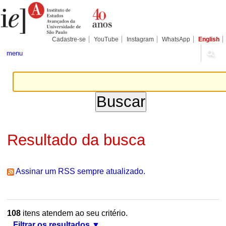
Ir
Ferramentas
Seções
para
Pessoais
o
conteúdo.
|
Cadastre-se
YouTube
Instagram
WhatsApp
English
Ir
para
menu
a
navegação
Resultado da busca
Assinar um RSS sempre atualizado.
108
itens atendem ao seu critério.
Filtrar os resultados