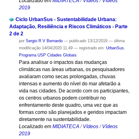
Localizado em
MIDIATECA
/
Vídeos
/
Vídeos
2019
Ciclo UrbanSus - Sustentabilidade Urbana:
Adaptação, Resiliência e Riscos Climáticos - Parte
2 de 2
por
Sergio R V Bernardo
—
publicado
13/12/2019
—
última
modificação
14/04/2020 11:49
— registrado em:
UrbanSus
,
Programa USP Cidades Globais
Para analisar o impactos das mudanças
climáticas nas áreas urbanas, os pesquisadores
avaliaram como secas prolongadas, chuvas
intensas e aumento do nível do mar afetarão a
vida nas cidades. De acordo com os participantes,
os centros urbanos podem contribuir no
enfrentamento deste quadro, uma vez que as
formas como são planejados e geridos impactam
diretamente na sustentabilidade.
Localizado em
MIDIATECA
/
Vídeos
/
Vídeos
2019