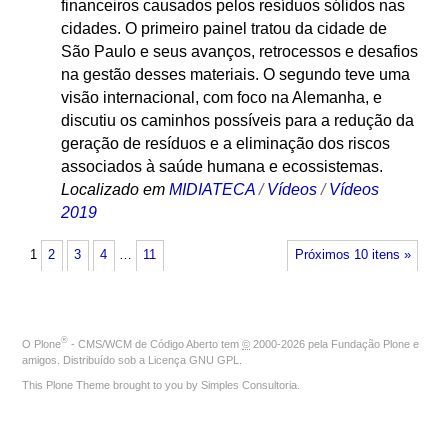
financeiros causados pelos resíduos sólidos nas
cidades. O primeiro painel tratou da cidade de
São Paulo e seus avanços, retrocessos e desafios
na gestão desses materiais. O segundo teve uma
visão internacional, com foco na Alemanha, e
discutiu os caminhos possíveis para a redução da
geração de resíduos e a eliminação dos riscos
associados à saúde humana e ecossistemas.
Localizado em
MIDIATECA
/
Vídeos
/
Vídeos
2019
1
2
3
4
…
11
Próximos 10 itens »
®
O
Plone
- CMS/WCM de Código Aberto
tem
©
2000-2026 pela
Fundação Plone
e
amigos. Distribuído sob a
Licença GNU GPL
.
This Plone Theme brought to you by
Simples Consultoria
.