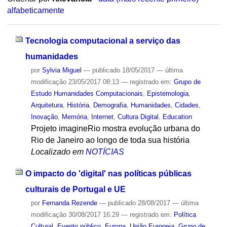
alfabeticamente
Tecnologia computacional a serviço das
humanidades
por
Sylvia Miguel
—
publicado
18/05/2017
—
última
modificação
23/05/2017 08:13
— registrado em:
Grupo de
Estudo Humanidades Computacionais
,
Epistemologia
,
Arquitetura
,
História
,
Demografia
,
Humanidades
,
Cidades
,
Inovação
,
Memória
,
Internet
,
Cultura Digital
,
Education
Projeto imagineRio mostra evolução urbana do
Rio de Janeiro ao longo de toda sua história
Localizado em
NOTÍCIAS
O impacto do 'digital' nas políticas públicas
culturais de Portugal e UE
por
Fernanda Rezende
—
publicado
28/08/2017
—
última
modificação
30/08/2017 16:29
— registrado em:
Política
Cultural
,
Evento público
,
Europa
,
União Europeia
,
Grupo de