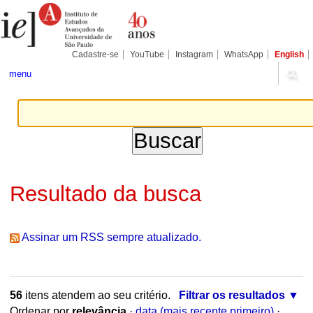
Ir
Ferramentas
Seções
para
Pessoais
o
conteúdo.
|
Cadastre-se
YouTube
Instagram
WhatsApp
English
Ir
para
menu
a
navegação
Resultado da busca
Assinar um RSS sempre atualizado.
56
itens atendem ao seu critério.
Filtrar os resultados
Ordenar por
relevância
·
data (mais recente primeiro)
·