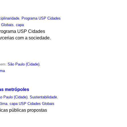
ciplinaridade
,
Programa USP Cidades
 Globais
,
capa
, programa USP Cidades
arcerias com a sociedade.
o em:
São Paulo (Cidade)
,
ima
nas metrópoles
o Paulo (Cidade)
,
Sustentabilidade
,
lima
,
capa USP Cidades Globais
ticas públicas propostas