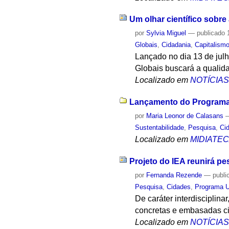
Um olhar científico sobr
por
Sylvia Miguel
—
publicado
1
Globais
,
Cidadania
,
Capitalism
Lançado no dia 13 de jul
Globais buscará a qualid
Localizado em
NOTÍCIA
Lançamento do Programa 
por
Maria Leonor de Calasans
Sustentabilidade
,
Pesquisa
,
Ci
Localizado em
MIDIATE
Projeto do IEA reunirá p
por
Fernanda Rezende
—
publi
Pesquisa
,
Cidades
,
Programa U
De caráter interdisciplina
concretas e embasadas ci
Localizado em
NOTÍCIA