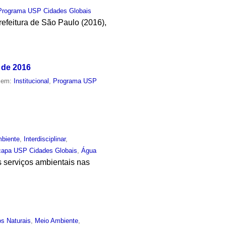
Programa USP Cidades Globais
efeitura de São Paulo (2016),
 de 2016
o em:
Institucional
,
Programa USP
biente
,
Interdisciplinar
,
capa USP Cidades Globais
,
Água
s serviços ambientais nas
s Naturais
,
Meio Ambiente
,