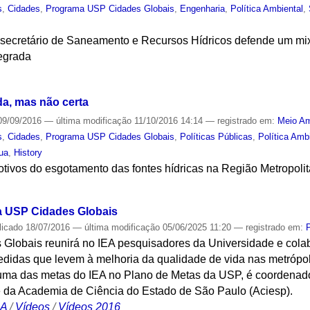
s
,
Cidades
,
Programa USP Cidades Globais
,
Engenharia
,
Política Ambiental
,
 secretário de Saneamento e Recursos Hídricos defende um mi
tegrada
S
da, mas não certa
9/09/2016
—
última modificação
11/10/2016 14:14
— registrado em:
Meio Am
s
,
Cidades
,
Programa USP Cidades Globais
,
Políticas Públicas
,
Política Amb
ua
,
History
otivos do esgotamento das fontes hídricas na Região Metropol
S
 USP Cidades Globais
licado
18/07/2016
—
última modificação
05/06/2025 11:20
— registrado em:
lobais reunirá no IEA pesquisadores da Universidade e cola
medidas que levem à melhoria da qualidade de vida nas metrópo
 uma das metas do IEA no Plano de Metas da USP, é coordenad
e da Academia de Ciência do Estado de São Paulo (Aciesp).
CA
/
Vídeos
/
Vídeos 2016