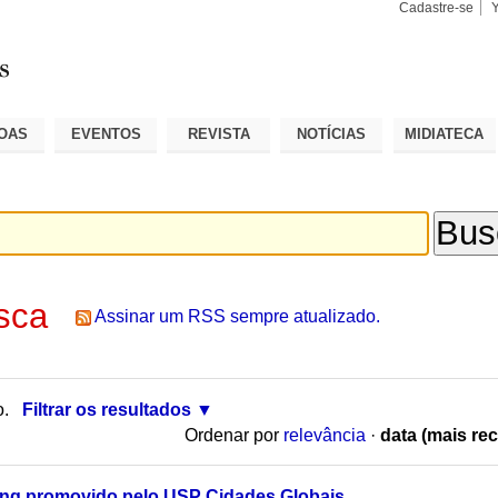
Cadastre-se
Busca
Busca
Avançad
OAS
EVENTOS
REVISTA
NOTÍCIAS
MIDIATECA
sca
Assinar um RSS sempre atualizado.
o.
Filtrar os resultados
Ordenar por
relevância
·
data (mais rec
ng promovido pelo USP Cidades Globais