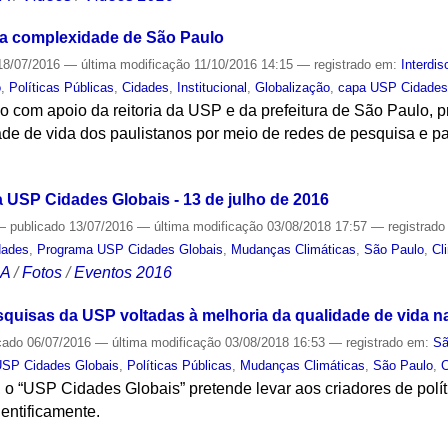
e a complexidade de São Paulo
8/07/2016
—
última modificação
11/10/2016 14:15
— registrado em:
Interdis
o
,
Políticas Públicas
,
Cidades
,
Institucional
,
Globalização
,
capa USP Cidades
ho com apoio da reitoria da USP e da prefeitura de São Paulo
ade de vida dos paulistanos por meio de redes de pesquisa e p
S
USP Cidades Globais - 13 de julho de 2016
—
publicado
13/07/2016
—
última modificação
03/08/2018 17:57
— registrad
dades
,
Programa USP Cidades Globais
,
Mudanças Climáticas
,
São Paulo
,
Cl
CA
/
Fotos
/
Eventos 2016
esquisas da USP voltadas à melhoria da qualidade de vida 
cado
06/07/2016
—
última modificação
03/08/2018 16:53
— registrado em:
Sã
SP Cidades Globais
,
Políticas Públicas
,
Mudanças Climáticas
,
São Paulo
,
C
r, o “USP Cidades Globais” pretende levar aos criadores de polí
entificamente.
S