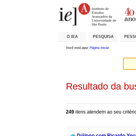
Ir
Ferramentas
Seções
para
Pessoais
o
conteúdo.
|
Ir
para
a
O IEA
PESQUISA
PESS
navegação
Você está aqui:
Página Inicial
Resultado da bu
249
itens atendem ao seu critéri
Diálogo com Ricardo You