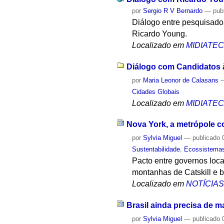
por
Sergio R V Bernardo
—
pub
Diálogo entre pesquisado
Ricardo Young.
Localizado em
MIDIATE
Diálogo com Candidatos à
por
Maria Leonor de Calasans
Cidades Globais
Localizado em
MIDIATE
Nova York, a metrópole c
por
Sylvia Miguel
—
publicado
0
Sustentabilidade
,
Ecossistema
Pacto entre governos loc
montanhas de Catskill e b
Localizado em
NOTÍCIA
Brasil ainda precisa de m
por
Sylvia Miguel
—
publicado
0