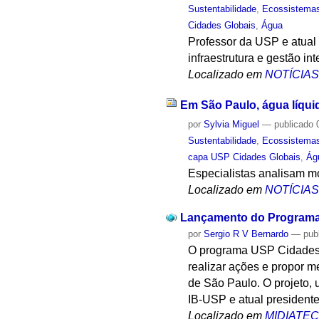
Sustentabilidade
,
Ecossistema
Cidades Globais
,
Água
Professor da USP e atual
infraestrutura e gestão in
Localizado em
NOTÍCIA
Em São Paulo, água líqui
por
Sylvia Miguel
—
publicado
0
Sustentabilidade
,
Ecossistema
capa USP Cidades Globais
,
Ág
Especialistas analisam m
Localizado em
NOTÍCIA
Lançamento do Programa
por
Sergio R V Bernardo
—
pub
O programa USP Cidades G
realizar ações e propor 
de São Paulo. O projeto,
IB-USP e atual president
Localizado em
MIDIATE