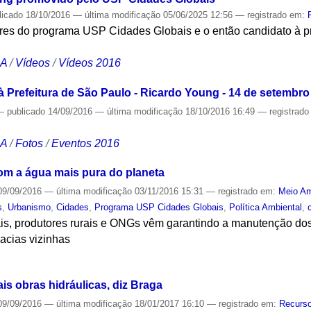
licado
18/10/2016
—
última modificação
05/06/2025 12:56
— registrado em:
res do programa USP Cidades Globais e o então candidato à pr
CA
/
Vídeos
/
Vídeos 2016
 Prefeitura de São Paulo - Ricardo Young - 14 de setembro
—
publicado
14/09/2016
—
última modificação
18/10/2016 16:49
— registrad
CA
/
Fotos
/
Eventos 2016
om a água mais pura do planeta
9/09/2016
—
última modificação
03/11/2016 15:31
— registrado em:
Meio Am
s
,
Urbanismo
,
Cidades
,
Programa USP Cidades Globais
,
Política Ambiental
,
ais, produtores rurais e ONGs vêm garantindo a manutenção do
acias vizinhas
S
ais obras hidráulicas, diz Braga
9/09/2016
—
última modificação
18/01/2017 16:10
— registrado em:
Recurso