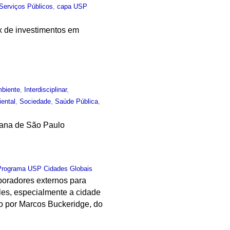
Serviços Públicos
,
capa USP
x de investimentos em
biente
,
Interdisciplinar
,
iental
,
Sociedade
,
Saúde Pública
,
itana de São Paulo
Programa USP Cidades Globais
boradores externos para
les, especialmente a cidade
o por Marcos Buckeridge, do