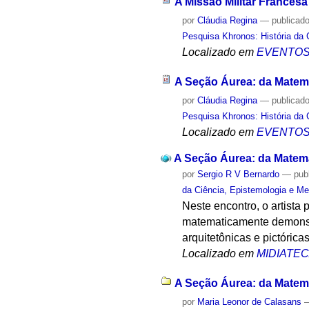
A Missão Militar Francesa
por
Cláudia Regina
—
publicad
Pesquisa Khronos: História da 
Localizado em
EVENTO
A Seção Áurea: da Matemá
por
Cláudia Regina
—
publicad
Pesquisa Khronos: História da 
Localizado em
EVENTO
A Seção Áurea: da Matemá
por
Sergio R V Bernardo
—
pub
da Ciência, Epistemologia e Me
Neste encontro, o artista
matematicamente demonstr
arquitetônicas e pictóric
Localizado em
MIDIATE
A Seção Áurea: da Matemá
por
Maria Leonor de Calasans