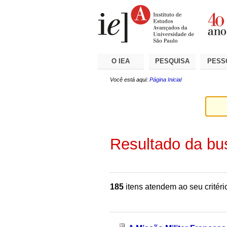
Ir
Ferramentas
Seções
para
Pessoais
o
conteúdo.
|
Ir
para
a
O IEA
PESQUISA
PESS
navegação
Você está aqui:
Página Inicial
Resultado da bu
185
itens atendem ao seu critéri