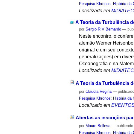
Pesquisa Khronos: História da 
Localizado em
MIDIATE
A Teoria da Turbulência 
por
Sergio R V Bernardo
—
pub
Neste encontro, o conferen
alemão Werner Heisenberg
original e em seu context
generalizações) em divers
Oceanografia e na Matemá
Localizado em
MIDIATE
A Teoria da Turbulência 
por
Cláudia Regina
—
publicad
Pesquisa Khronos: História da 
Localizado em
EVENTO
Abertas as inscrições par
por
Mauro Bellesa
—
publicado
Pesquisa Khronos: História da 