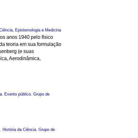
Ciência, Epistemologia e Medicina
dos anos 1940 pelo físico
da teoria em sua formulação
isenberg (e suas
sica, Aerodinâmica,
ia
,
Evento público
,
Grupo de
o
,
História da Ciência
,
Grupo de