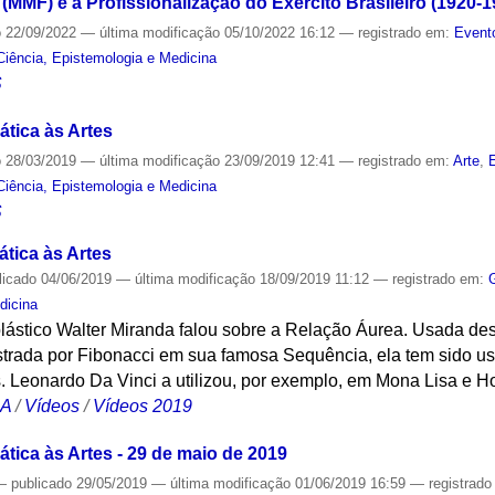
 (MMF) e a Profissionalização do Exército Brasileiro (1920-1
o
22/09/2022
—
última modificação
05/10/2022 16:12
— registrado em:
Event
Ciência, Epistemologia e Medicina
S
tica às Artes
o
28/03/2019
—
última modificação
23/09/2019 12:41
— registrado em:
Arte
,
Ciência, Epistemologia e Medicina
S
tica às Artes
licado
04/06/2019
—
última modificação
18/09/2019 11:12
— registrado em:
dicina
 plástico Walter Miranda falou sobre a Relação Áurea. Usada de
ada por Fibonacci em sua famosa Sequência, ela tem sido us
as. Leonardo Da Vinci a utilizou, por exemplo, em Mona Lisa e 
CA
/
Vídeos
/
Vídeos 2019
tica às Artes - 29 de maio de 2019
—
publicado
29/05/2019
—
última modificação
01/06/2019 16:59
— registrad