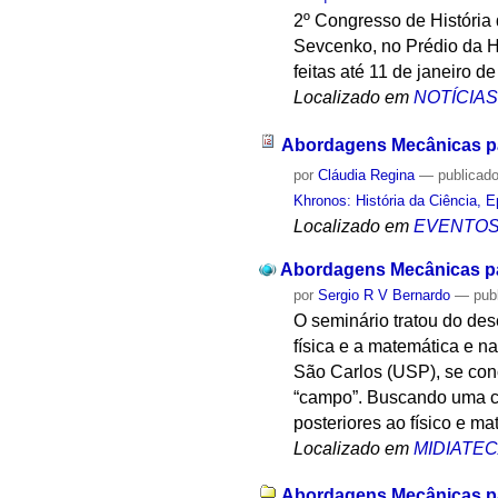
2º Congresso de História 
Sevcenko, no Prédio da Hi
feitas até 11 de janeiro d
Localizado em
NOTÍCIA
Abordagens Mecânicas pa
por
Cláudia Regina
—
publicad
Khronos: História da Ciência, 
Localizado em
EVENTO
Abordagens Mecânicas pa
por
Sergio R V Bernardo
—
pub
O seminário tratou do de
física e a matemática e na
São Carlos (USP), se con
“campo”. Buscando uma co
posteriores ao físico e m
Localizado em
MIDIATE
Abordagens Mecânicas pa