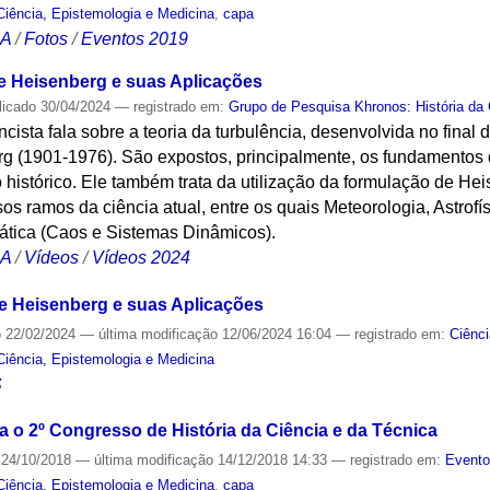
Ciência, Epistemologia e Medicina
,
capa
CA
/
Fotos
/
Eventos 2019
de Heisenberg e suas Aplicações
licado
30/04/2024
— registrado em:
Grupo de Pesquisa Khronos: História da 
cista fala sobre a teoria da turbulência, desenvolvida no final 
 (1901-1976). São expostos, principalmente, os fundamentos 
o histórico. Ele também trata da utilização da formulação de He
os ramos da ciência atual, entre os quais Meteorologia, Astrofí
tica (Caos e Sistemas Dinâmicos).
CA
/
Vídeos
/
Vídeos 2024
de Heisenberg e suas Aplicações
o
22/02/2024
—
última modificação
12/06/2024 16:04
— registrado em:
Ciênc
Ciência, Epistemologia e Medicina
S
a o 2º Congresso de História da Ciência e da Técnica
24/10/2018
—
última modificação
14/12/2018 14:33
— registrado em:
Event
Ciência, Epistemologia e Medicina
,
capa