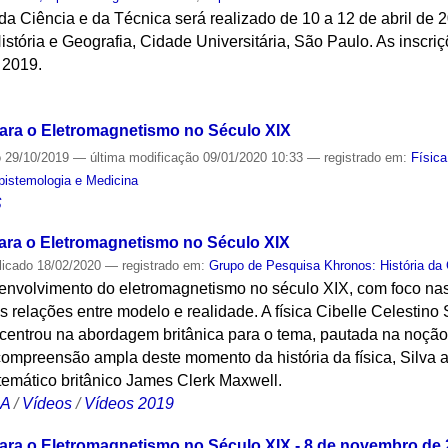
da Ciência e da Técnica será realizado de 10 a 12 de abril de 2
stória e Geografia, Cidade Universitária, São Paulo. As inscri
e 2019.
S
ra o Eletromagnetismo no Século XIX
o
29/10/2019
—
última modificação
09/01/2020 10:33
— registrado em:
Física
Epistemologia e Medicina
S
ra o Eletromagnetismo no Século XIX
licado
18/02/2020
— registrado em:
Grupo de Pesquisa Khronos: História da 
senvolvimento do eletromagnetismo no século XIX, com foco nas
s relações entre modelo e realidade. A física Cibelle Celestino S
centrou na abordagem britânica para o tema, pautada na noçã
mpreensão ampla deste momento da história da física, Silva a
atemático britânico James Clerk Maxwell.
CA
/
Vídeos
/
Vídeos 2019
ra o Eletromagnetismo no Século XIX - 8 de novembro de 