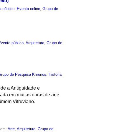
940)
o público
,
Evento online
,
Grupo de
Evento público
,
Arquitetura
,
Grupo de
Grupo de Pesquisa Khronos: História
sde a Antiguidade e
ada em muitas obras de arte
Homem Vitruviano.
o em:
Arte
,
Arquitetura
,
Grupo de