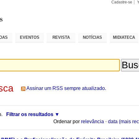
Cadastre-se
Busca
Busca
Avançad
OAS
EVENTOS
REVISTA
NOTÍCIAS
MIDIATECA
sca
Assinar um RSS sempre atualizado.
o.
Filtrar os resultados
Ordenar por
relevância
·
data (mais rec