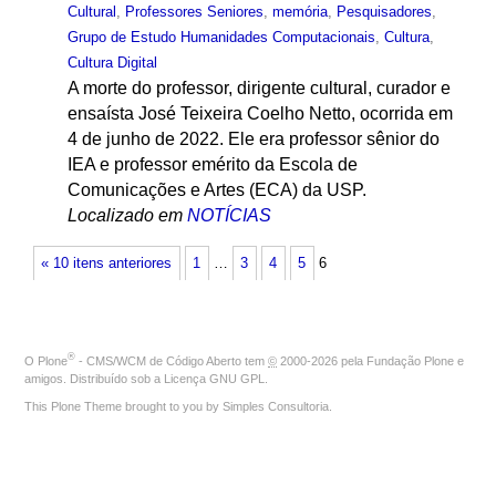
Cultural
,
Professores Seniores
,
memória
,
Pesquisadores
,
Grupo de Estudo Humanidades Computacionais
,
Cultura
,
Cultura Digital
A morte do professor, dirigente cultural, curador e
ensaísta José Teixeira Coelho Netto, ocorrida em
4 de junho de 2022. Ele era professor sênior do
IEA e professor emérito da Escola de
Comunicações e Artes (ECA) da USP.
Localizado em
NOTÍCIAS
« 10 itens anteriores
1
…
3
4
5
6
®
O
Plone
- CMS/WCM de Código Aberto
tem
©
2000-2026 pela
Fundação Plone
e
amigos. Distribuído sob a
Licença GNU GPL
.
This Plone Theme brought to you by
Simples Consultoria
.