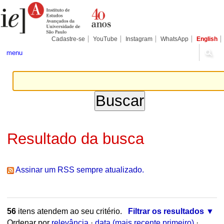
Ir
Ferramentas
Seções
para
Pessoais
o
conteúdo.
|
Cadastre-se
YouTube
Instagram
WhatsApp
English
Ir
para
menu
a
navegação
Resultado da busca
Assinar um RSS sempre atualizado.
56
itens atendem ao seu critério.
Filtrar os resultados
Ordenar por
relevância
·
data (mais recente primeiro)
·