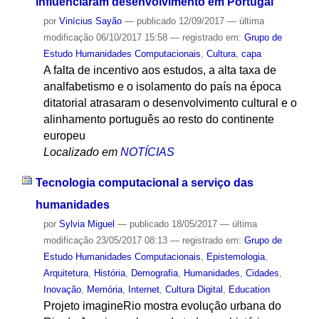
influenciaram desenvolvimento em Portugal
por
Vinícius Sayão
—
publicado
12/09/2017
—
última
modificação
06/10/2017 15:58
— registrado em:
Grupo de
Estudo Humanidades Computacionais
,
Cultura
,
capa
A falta de incentivo aos estudos, a alta taxa de
analfabetismo e o isolamento do país na época
ditatorial atrasaram o desenvolvimento cultural e o
alinhamento português ao resto do continente
europeu
Localizado em
NOTÍCIAS
Tecnologia computacional a serviço das
humanidades
por
Sylvia Miguel
—
publicado
18/05/2017
—
última
modificação
23/05/2017 08:13
— registrado em:
Grupo de
Estudo Humanidades Computacionais
,
Epistemologia
,
Arquitetura
,
História
,
Demografia
,
Humanidades
,
Cidades
,
Inovação
,
Memória
,
Internet
,
Cultura Digital
,
Education
Projeto imagineRio mostra evolução urbana do