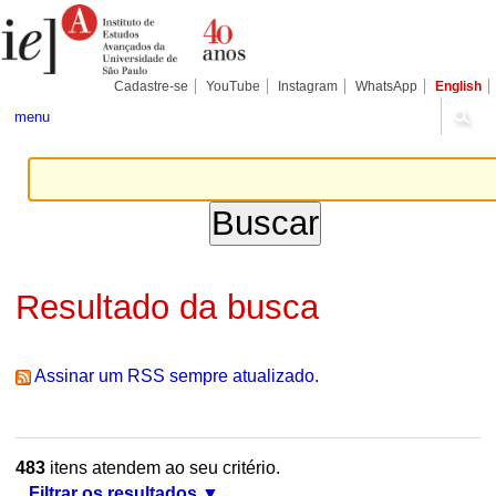
Ir
Ferramentas
Seções
para
Pessoais
o
conteúdo.
|
Cadastre-se
YouTube
Instagram
WhatsApp
English
Ir
para
menu
a
navegação
Resultado da busca
Assinar um RSS sempre atualizado.
483
itens atendem ao seu critério.
Filtrar os resultados