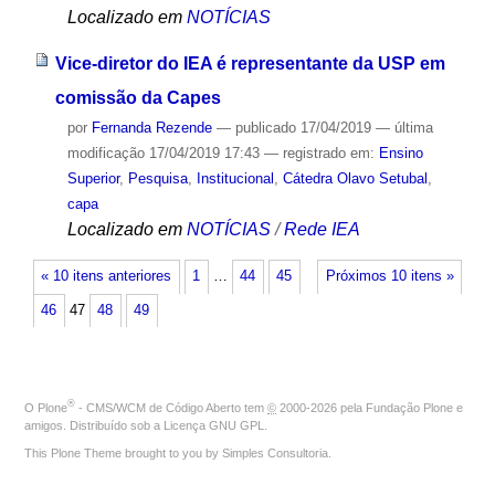
Localizado em
NOTÍCIAS
Vice-diretor do IEA é representante da USP em
comissão da Capes
por
Fernanda Rezende
—
publicado
17/04/2019
—
última
modificação
17/04/2019 17:43
— registrado em:
Ensino
Superior
,
Pesquisa
,
Institucional
,
Cátedra Olavo Setubal
,
capa
Localizado em
NOTÍCIAS
/
Rede IEA
« 10 itens anteriores
1
…
44
45
Próximos 10 itens »
46
47
48
49
®
O
Plone
- CMS/WCM de Código Aberto
tem
©
2000-2026 pela
Fundação Plone
e
amigos. Distribuído sob a
Licença GNU GPL
.
This Plone Theme brought to you by
Simples Consultoria
.