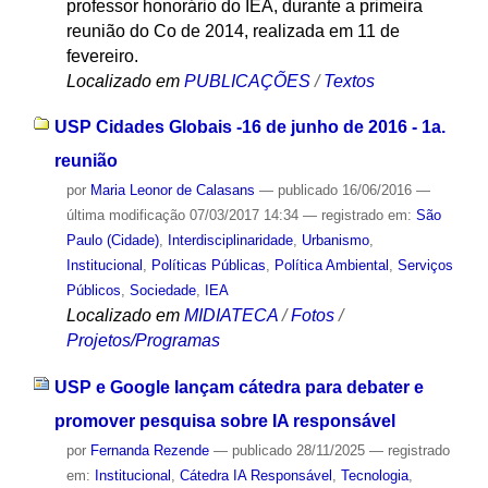
professor honorário do IEA, durante a primeira
reunião do Co de 2014, realizada em 11 de
fevereiro.
Localizado em
PUBLICAÇÕES
/
Textos
USP Cidades Globais -16 de junho de 2016 - 1a.
reunião
por
Maria Leonor de Calasans
—
publicado
16/06/2016
—
última modificação
07/03/2017 14:34
— registrado em:
São
Paulo (Cidade)
,
Interdisciplinaridade
,
Urbanismo
,
Institucional
,
Políticas Públicas
,
Política Ambiental
,
Serviços
Públicos
,
Sociedade
,
IEA
Localizado em
MIDIATECA
/
Fotos
/
Projetos/Programas
USP e Google lançam cátedra para debater e
promover pesquisa sobre IA responsável
por
Fernanda Rezende
—
publicado
28/11/2025
— registrado
em:
Institucional
,
Cátedra IA Responsável
,
Tecnologia
,