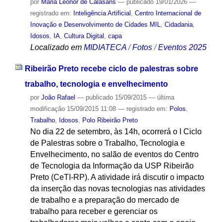
por
Maria Leonor de Calasans
—
publicado
19/01/2026
—
registrado em:
Inteligência Artificial
,
Centro Internacional de
Inovação e Desenvolvimento de Cidades MIL
,
Cidadania
,
Idosos
,
IA
,
Cultura Digital
,
capa
Localizado em
MIDIATECA
/
Fotos
/
Eventos 2025
Ribeirão Preto recebe ciclo de palestras sobre
trabalho, tecnologia e envelhecimento
por
João Rafael
—
publicado
15/09/2015
—
última
modificação
15/09/2015 11:08
— registrado em:
Polos
,
Trabalho
,
Idosos
,
Polo Ribeirão Preto
No dia 22 de setembro, às 14h, ocorrerá o I Ciclo
de Palestras sobre o Trabalho, Tecnologia e
Envelhecimento, no salão de eventos do Centro
de Tecnologia da Informação da USP Ribeirão
Preto (CeTI-RP). A atividade irá discutir o impacto
da inserção das novas tecnologias nas atividades
de trabalho e a preparação do mercado de
trabalho para receber e gerenciar os