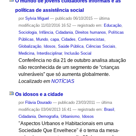
O mundo de jovens cuidadores informais e as
políticas de assistência social
por
Sylvia Miguel
—
publicado
06/10/2015
—
última
modificação
11/02/2016 16:52
— registrado em:
Educação
,
Sociologia
,
Infância
,
Cidadania
,
Direitos humanos
,
Políticas
Públicas
,
Mundo
,
capa
,
Cidades
,
Conferencistas
,
Globalização
,
Idosos
,
Saúde Pública
,
Ciências Sociais
,
Medicina
,
Interdisciplinar
,
Inclusão Social
Conferência no dia 21 de outubro analisa atuação
não reconhecida de um segmento de “crianças
vulneráveis” que só aumenta globalmente.
Localizado em
NOTÍCIAS
Os idosos e a cidade
por
Flávia Dourado
—
publicado
23/03/2011
—
última
modificação
03/04/2013 16:41
— registrado em:
Brasil
,
Cidadania
,
Demografia
,
Urbanismo
,
Idosos
"Aspectos Urbanos e Habitacionais em uma
Sociedade Que Envelhece" é o tema da mesa-