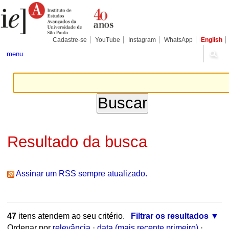
Ir
Ferramentas
Seções
para
Pessoais
o
conteúdo.
|
Cadastre-se
YouTube
Instagram
WhatsApp
English
Ir
para
menu
a
navegação
Resultado da busca
Assinar um RSS sempre atualizado.
47
itens atendem ao seu critério.
Filtrar os resultados
Ordenar por
relevância
·
data (mais recente primeiro)
·