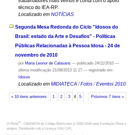
trabalhadores mais velhos e conta com o apoio
técnico do IEA-RP.
Localizado em
NOTÍCIAS
Segunda Mesa Redonda do Ciclo "Idosos do
Brasil: estado da Arte e Desafios" - Políticas
Públicas Relacionadas à Pessoa Idosa - 24 de
novembro de 2010
por
Maria Leonor de Calasans
—
publicado
24/11/2010
—
última modificação
21/08/2013 11:27
— registrado em:
Idosos
Localizado em
MIDIATECA
/
Fotos
/
Eventos 2010
« 10 itens anteriores
1
2
3
4
5
Próximos 7 itens »
®
O
Plone
- CMS/WCM de Código Aberto
tem
©
2000-2026 pela
Fundação Plone
e
amigos. Distribuído sob a
Licença GNU GPL
.