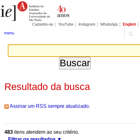
Ir
Ferramentas
Seções
para
Pessoais
o
conteúdo.
|
Cadastre-se
YouTube
Instagram
WhatsApp
English
Ir
para
menu
a
navegação
Resultado da busca
Assinar um RSS sempre atualizado.
483
itens atendem ao seu critério.
Filtrar os resultados