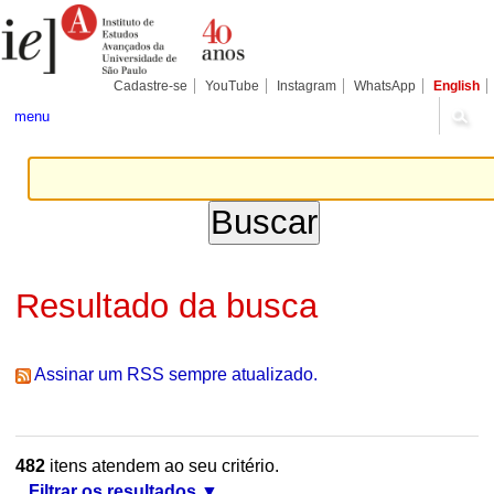
Ir
Ferramentas
Seções
para
Pessoais
o
conteúdo.
|
Cadastre-se
YouTube
Instagram
WhatsApp
English
Ir
para
menu
a
navegação
Resultado da busca
Assinar um RSS sempre atualizado.
482
itens atendem ao seu critério.
Filtrar os resultados