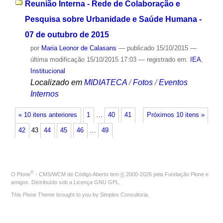
Reunião Interna - Rede de Colaboração e
Pesquisa sobre Urbanidade e Saúde Humana -
07 de outubro de 2015
por
Maria Leonor de Calasans
—
publicado
15/10/2015
—
última modificação
15/10/2015 17:03
— registrado em:
IEA
,
Institucional
Localizado em
MIDIATECA
/
Fotos
/
Eventos
Internos
« 10 itens anteriores
1
…
40
41
Próximos 10 itens »
42
43
44
45
46
…
49
®
O
Plone
- CMS/WCM de Código Aberto
tem
©
2000-2026 pela
Fundação Plone
e
amigos. Distribuído sob a
Licença GNU GPL
.
This Plone Theme brought to you by
Simples Consultoria
.