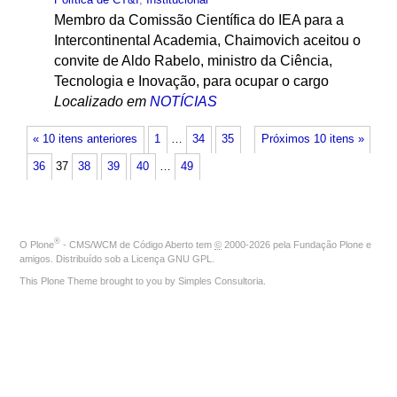
Membro da Comissão Científica do IEA para a
Intercontinental Academia, Chaimovich aceitou o
convite de Aldo Rabelo, ministro da Ciência,
Tecnologia e Inovação, para ocupar o cargo
Localizado em
NOTÍCIAS
« 10 itens anteriores
1
…
34
35
Próximos 10 itens »
36
37
38
39
40
…
49
®
O
Plone
- CMS/WCM de Código Aberto
tem
©
2000-2026 pela
Fundação Plone
e
amigos. Distribuído sob a
Licença GNU GPL
.
This Plone Theme brought to you by
Simples Consultoria
.