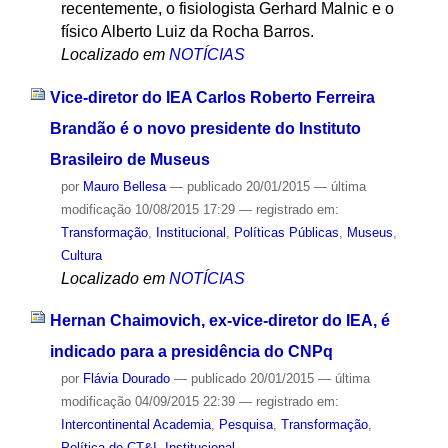
recentemente, o fisiologista Gerhard Malnic e o
físico Alberto Luiz da Rocha Barros.
Localizado em
NOTÍCIAS
Vice-diretor do IEA Carlos Roberto Ferreira
Brandão é o novo presidente do Instituto
Brasileiro de Museus
por
Mauro Bellesa
—
publicado
20/01/2015
—
última
modificação
10/08/2015 17:29
— registrado em:
Transformação
,
Institucional
,
Políticas Públicas
,
Museus
,
Cultura
Localizado em
NOTÍCIAS
Hernan Chaimovich, ex-vice-diretor do IEA, é
indicado para a presidência do CNPq
por
Flávia Dourado
—
publicado
20/01/2015
—
última
modificação
04/09/2015 22:39
— registrado em:
Intercontinental Academia
,
Pesquisa
,
Transformação
,
Política de CT&I
,
Institucional