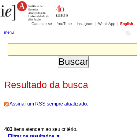
Ir
Ferramentas
Seções
para
Pessoais
o
conteúdo.
|
Cadastre-se
YouTube
Instagram
WhatsApp
English
Ir
para
menu
a
navegação
Resultado da busca
Assinar um RSS sempre atualizado.
483
itens atendem ao seu critério.
Filtrar os resultados