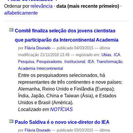
Ordenar por
relevância
·
data (mais recente primeiro)
·
alfabeticamente
Comitê finaliza seleção dos jovens cientistas
que participarão da Intercontinental Academia
por
Flávia Dourado
—
publicado
04/03/2015
—
última
modificação
21/11/2018 13:49
— registrado em:
Ubias
,
ICA
,
Pesquisa
,
Pesquisadores
,
Institucional
,
IEA
,
Transformação
,
Academia Intercontinental
Entre os pesquisadores selecionados, há
representantes de três continentes e nove países:
Alemanha, Reino Unido e Finlândia (Europa);
Índia, Japão, China e Taiwan (Ásia), e Estados
Unidos e Brasil (América).
Localizado em
NOTÍCIAS
Paulo Saldiva é o novo vice-diretor do IEA
por
Flávia Dourado
—
publicado
03/03/2015
—
última