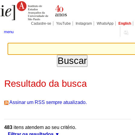
Ir
Ferramentas
Seções
para
Pessoais
o
conteúdo.
|
Cadastre-se
YouTube
Instagram
WhatsApp
English
Ir
para
menu
a
navegação
Resultado da busca
Assinar um RSS sempre atualizado.
483
itens atendem ao seu critério.
Filtrar os resultados