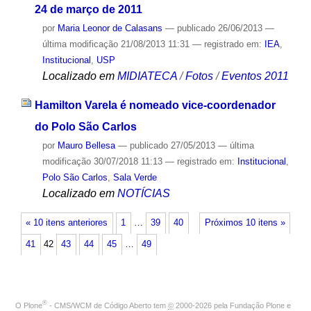
24 de março de 2011
por
Maria Leonor de Calasans
—
publicado
26/06/2013
—
última modificação
21/08/2013 11:31
— registrado em:
IEA
,
Institucional
,
USP
Localizado em
MIDIATECA
/
Fotos
/
Eventos 2011
Hamilton Varela é nomeado vice-coordenador
do Polo São Carlos
por
Mauro Bellesa
—
publicado
27/05/2013
—
última
modificação
30/07/2018 11:13
— registrado em:
Institucional
,
Polo São Carlos
,
Sala Verde
Localizado em
NOTÍCIAS
« 10 itens anteriores
1
…
39
40
Próximos 10 itens »
41
42
43
44
45
…
49
®
O
Plone
- CMS/WCM de Código Aberto
tem
©
2000-2026 pela
Fundação Plone
e