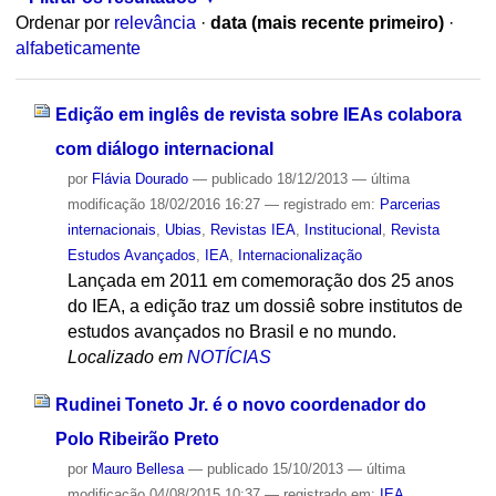
Ordenar por
relevância
·
data (mais recente primeiro)
·
alfabeticamente
Edição em inglês de revista sobre IEAs colabora
com diálogo internacional
por
Flávia Dourado
—
publicado
18/12/2013
—
última
modificação
18/02/2016 16:27
— registrado em:
Parcerias
internacionais
,
Ubias
,
Revistas IEA
,
Institucional
,
Revista
Estudos Avançados
,
IEA
,
Internacionalização
Lançada em 2011 em comemoração dos 25 anos
do IEA, a edição traz um dossiê sobre institutos de
estudos avançados no Brasil e no mundo.
Localizado em
NOTÍCIAS
Rudinei Toneto Jr. é o novo coordenador do
Polo Ribeirão Preto
por
Mauro Bellesa
—
publicado
15/10/2013
—
última
modificação
04/08/2015 10:37
— registrado em:
IEA
,