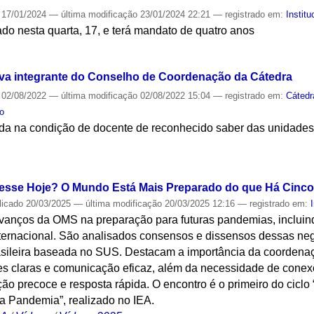
17/01/2024
—
última modificação
23/01/2024 22:21
— registrado em:
Institu
do nesta quarta, 17, e terá mandato de quatro anos
S
a integrante do Conselho de Coordenação da Cátedra
02/08/2022
—
última modificação
02/08/2022 15:04
— registrado em:
Cátedr
to
lhida na condição de docente de reconhecido saber das unidade
S
esse Hoje? O Mundo Está Mais Preparado do que Há Cinc
licado
20/03/2025
—
última modificação
20/03/2025 12:16
— registrado em:
 avanços da OMS na preparação para futuras pandemias, inclui
ternacional. São analisados consensos e dissensos dessas neg
sileira baseada no SUS. Destacam a importância da coordenaçã
zes claras e comunicação eficaz, além da necessidade de conexõ
ção precoce e resposta rápida. O encontro é o primeiro do ciclo 
ma Pandemia”, realizado no IEA.