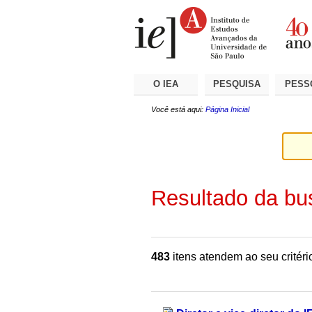
Ir
Ferramentas
Seções
para
Pessoais
o
conteúdo.
|
Ir
para
a
O IEA
PESQUISA
PESS
navegação
Você está aqui:
Página Inicial
Resultado da bu
483
itens atendem ao seu critéri