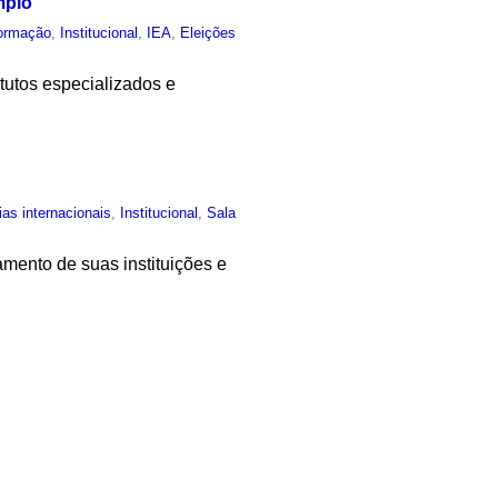
mplo
ormação
,
Institucional
,
IEA
,
Eleições
itutos especializados e
ias internacionais
,
Institucional
,
Sala
mento de suas instituições e