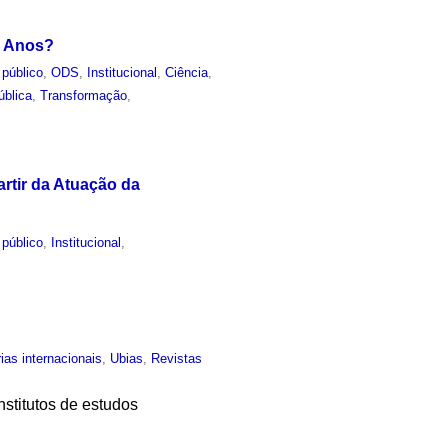
o Anos?
 público
,
ODS
,
Institucional
,
Ciência
,
ública
,
Transformação
,
rtir da Atuação da
 público
,
Institucional
,
ias internacionais
,
Ubias
,
Revistas
stitutos de estudos