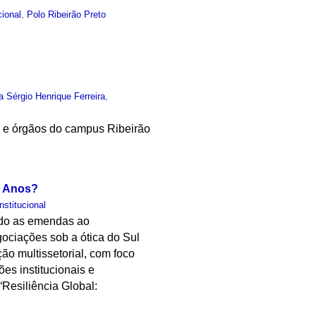
cional
,
Polo Ribeirão Preto
a Sérgio Henrique Ferreira
,
s e órgãos do campus Ribeirão
o Anos?
Institucional
ndo as emendas ao
ociações sob a ótica do Sul
o multissetorial, com foco
es institucionais e
“Resiliência Global: