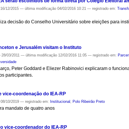
IEA serão escolhidos de forma direta por Colégio Eleitoral a
16/12/2015
—
última modificação
04/02/2016 10:21
— registrado em:
Transf
liza decisão do Conselho Universitário sobre eleições para inst
S
nceton e Jerusalém visitam o Instituto
o
28/03/2011
—
última modificação
12/02/2016 11:05
— registrado em:
Parcer
iversidade
rço, Peter Goddard e Eliezer Rabinovici explicaram o funciona
s participantes.
S
 vice-coordenação do IEA-RP
08/10/2019
— registrado em:
Institucional
,
Polo Ribeirão Preto
para mandato de quatro anos
S
o vice-coordenador do IEA-RP