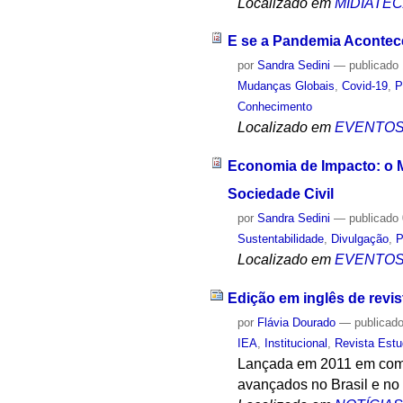
Localizado em
MIDIATE
E se a Pandemia Acontec
por
Sandra Sedini
—
publicado
Mudanças Globais
,
Covid-19
,
P
Conhecimento
Localizado em
EVENTO
Economia de Impacto: o M
Sociedade Civil
por
Sandra Sedini
—
publicado
Sustentabilidade
,
Divulgação
,
P
Localizado em
EVENTO
Edição em inglês de revis
por
Flávia Dourado
—
publicad
IEA
,
Institucional
,
Revista Est
Lançada em 2011 em comem
avançados no Brasil e no