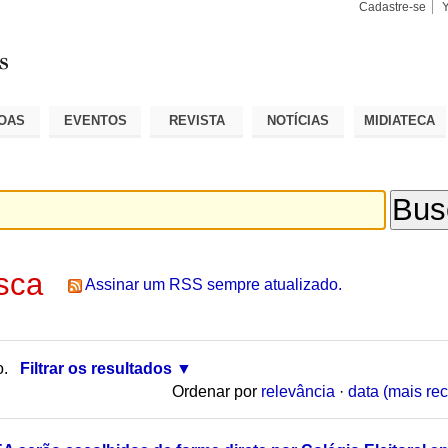
Cadastre-se
Busca
Busca
Avançad
OAS
EVENTOS
REVISTA
NOTÍCIAS
MIDIATECA
sca
Assinar um RSS sempre atualizado.
o.
Filtrar os resultados
Ordenar por
relevância
·
data (mais rec