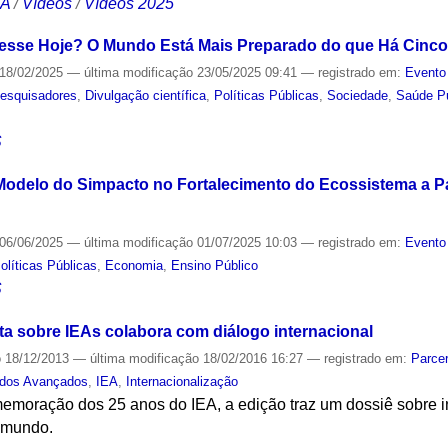
CA
/
Vídeos
/
Vídeos 2025
esse Hoje? O Mundo Está Mais Preparado do que Há Cinc
18/02/2025
—
última modificação
23/05/2025 09:41
— registrado em:
Evento
esquisadores
,
Divulgação científica
,
Políticas Públicas
,
Sociedade
,
Saúde P
S
odelo do Simpacto no Fortalecimento do Ecossistema a Pa
06/06/2025
—
última modificação
01/07/2025 10:03
— registrado em:
Evento
olíticas Públicas
,
Economia
,
Ensino Público
S
ta sobre IEAs colabora com diálogo internacional
o
18/12/2013
—
última modificação
18/02/2016 16:27
— registrado em:
Parcer
udos Avançados
,
IEA
,
Internacionalização
oração dos 25 anos do IEA, a edição traz um dossiê sobre in
 mundo.