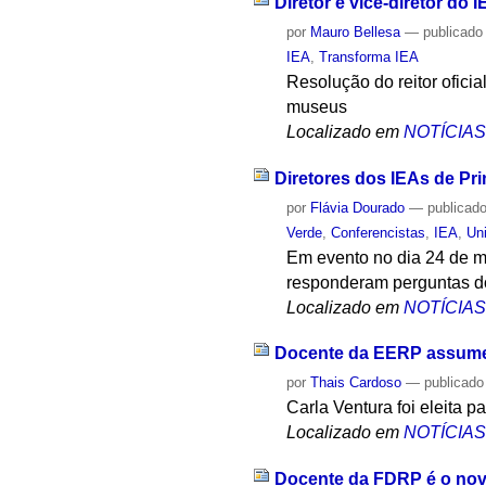
Diretor e vice-diretor do 
por
Mauro Bellesa
—
publicado
IEA
,
Transforma IEA
Resolução do reitor oficia
museus
Localizado em
NOTÍCIA
Diretores dos IEAs de Pri
por
Flávia Dourado
—
publicad
Verde
,
Conferencistas
,
IEA
,
Un
Em evento no dia 24 de ma
responderam perguntas do
Localizado em
NOTÍCIA
Docente da EERP assume
por
Thais Cardoso
—
publicado
Carla Ventura foi eleita 
Localizado em
NOTÍCIA
Docente da FDRP é o nov