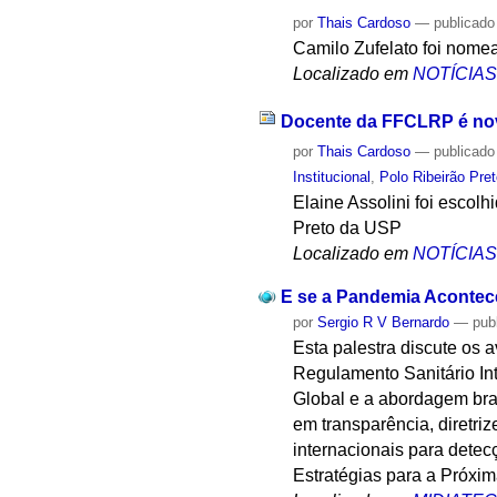
por
Thais Cardoso
—
publicado
Camilo Zufelato foi nomea
Localizado em
NOTÍCIA
Docente da FFCLRP é nov
por
Thais Cardoso
—
publicado
Institucional
,
Polo Ribeirão Pre
Elaine Assolini foi esco
Preto da USP
Localizado em
NOTÍCIA
E se a Pandemia Acontec
por
Sergio R V Bernardo
—
pub
Esta palestra discute os
Regulamento Sanitário In
Global e a abordagem bra
em transparência, diretri
internacionais para detec
Estratégias para a Próxi