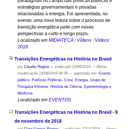
paradigmas no campo das políticas públicas e
estratégias governamentais e privadas
relacionadas à energia. Foi apresentada, no
evento, uma nova leitura sobre o processo de
transição energética junto com novas
perspectivas a curto e longo prazo.
Localizado em
MIDIATECA
/
Vídeos
/
Videos
2018
Transições Energéticas na História no Brasil
por
Cláudia Regina
—
publicado
13/09/2018
—
última
modificação
23/09/2019 08:38
— registrado em:
Evento
público
,
Políticas Públicas
,
Crise
,
Energia
,
Grupo de
Pesquisa Khronos: História da Ciência, Epistemologia e
Medicina
Localizado em
EVENTOS
Transições Energéticas na História no Brasil - 8
de novembro de 2018
por
Clara Gomes Borges
—
publicado
27/11/2018
—
última