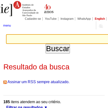
Ir
Ferramentas
Seções
para
Pessoais
o
conteúdo.
|
Cadastre-se
YouTube
Instagram
WhatsApp
English
Ir
para
menu
a
navegação
Resultado da busca
Assinar um RSS sempre atualizado.
185
itens atendem ao seu critério.
Filtrar os resultados