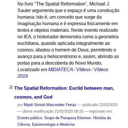
No livro "The Spatial Reformation", Michael J.
Sauter argumenta que o espaço é uma construção
humana: isto é, um conceito que surge da
imaginação humana e é expressa fisicamente em
textos e objetos materiais. Neste evento realizado
no IEA, o historiador demonstra como a geometria
euclidiana, quando aplicada integralmente ao
cosmos, afastou o homem de Deus, permitindo o
avanço para o heliocentrismo e, assim, abrindo as
portas para a descoberta do Novo Mundo.
Localizado em
MIDIATECA
/
Vídeos
/
Vídeos
2019
The Spatial Reformation: Euclid between man,
cosmos, and God
por
Mairê Simioli Marcondes Ferraz
—
publicado
22/02/2019
—
última modificação
21/02/2020 08:25
— registrado em:
Evento público
,
Grupo de Pesquisa Khronos: História da
Ciência, Epistemologia e Medicina