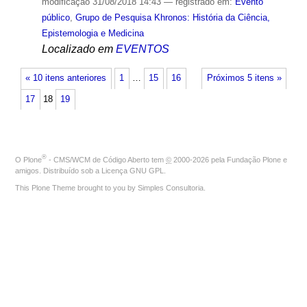
modificação
31/08/2018 14:43
— registrado em:
Evento
público
,
Grupo de Pesquisa Khronos: História da Ciência,
Epistemologia e Medicina
Localizado em
EVENTOS
« 10 itens anteriores
1
…
15
16
Próximos 5 itens »
17
18
19
®
O
Plone
- CMS/WCM de Código Aberto
tem
©
2000-2026 pela
Fundação Plone
e
amigos. Distribuído sob a
Licença GNU GPL
.
This Plone Theme brought to you by
Simples Consultoria
.