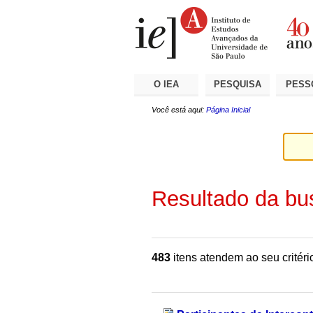
Ir
Ferramentas
Seções
para
Pessoais
o
conteúdo.
|
Ir
para
a
O IEA
PESQUISA
PESS
navegação
Você está aqui:
Página Inicial
Resultado da bu
483
itens atendem ao seu critéri