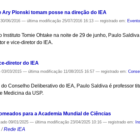
e Ary Plonski tomam posse na direção do IEA
30/06/2016
—
última modificação
25/07/2016 16:13
— registrado em:
Event
 Instituto Tomie Ohtake na noite de 29 de junho, Paulo Saldiva
r e vice-diretor do IEA.
S
ce-diretor do IEA
o
03/03/2015
—
última modificação
11/08/2015 16:57
— registrado em:
Consel
do Conselho Deliberativo do IEA, Paulo Saldiva é professor ti
de Medicina da USP.
S
nomeados para a Academia Mundial de Ciências
cado
09/01/2025
—
última modificação
23/04/2025 10:16
— registrado em:
In
S
/
Rede IEA