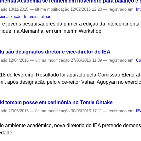
ntinental Academia se reúnem em novembro para balanço e
cado
13/11/2015
—
última modificação
12/02/2016 12:20
— registrado em:
In
cionalização
,
Interdisciplinar
 e jovens pesquisadores da primeira edição da Intercontinenta
ique, na Alemanha, em um Interim Workshop.
S
ki são designados diretor e vice-diretor do IEA
cado
12/04/2016
—
última modificação
27/06/2016 11:39
— registrado em:
Co
18 de fevereiro. Resultado foi apurado pela Comissão Eleitoral 
ril, após designação pelo vice-reitor Vahan Agopyan no exercíci
S
nski tomam posse em cerimônia no Tomie Ohtake
cado
27/06/2016
—
última modificação
30/06/2016 17:11
— registrado em:
IE
do ambiente acadêmico, nova diretoria do IEA pretende demonst
edade.
S