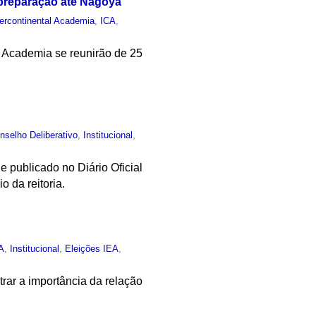
 preparação até Nagoya
tercontinental Academia
,
ICA
,
l Academia se reunirão de 25
nselho Deliberativo
,
Institucional
,
e publicado no Diário Oficial
o da reitoria.
A
,
Institucional
,
Eleições IEA
,
rar a importância da relação