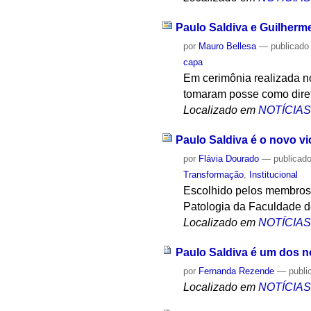
Paulo Saldiva e Guilherm
por
Mauro Bellesa
—
publicado
capa
Em cerimônia realizada no
tomaram posse como direto
Localizado em
NOTÍCIA
Paulo Saldiva é o novo vi
por
Flávia Dourado
—
publicad
Transformação
,
Institucional
Escolhido pelos membros 
Patologia da Faculdade 
Localizado em
NOTÍCIA
Paulo Saldiva é um dos 
por
Fernanda Rezende
—
publi
Localizado em
NOTÍCIA