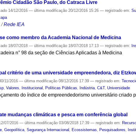
rêmio Cidadão São Paulo, do Catraca Livre
cado
14/12/2016
—
última modificação
20/12/2016 15:26
— registrado em:
Su
capa
S
/
Rede IEA
sse como membro da Academia Nacional de Medicina
cado
18/07/2018
—
última modificação
18/07/2018 17:13
— registrado em:
In
cadeira n° 98 da seção de Ciências Aplicadas à Medicina
S
pal critério de uma universidade empreendedora, diz Etzkow
0/11/2016
—
última modificação
08/12/2016 17:39
— registrado em:
Tecnoci
sp
,
Valores
,
Institucional
,
Políticas Públicas
,
Indústria
,
C&T
,
Universidade
nçamento do índice de empreendedorismo universitário criado pe
S
te mudanças climáticas e pesca em conferência global
2/07/2016
—
última modificação
03/08/2018 17:39
— registrado em:
Recurso
e
,
Geopolítica
,
Segurança Internacional
,
Ecossistemas
,
Pesquisadores
,
Inst