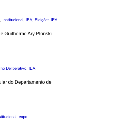
o
,
Institucional
,
IEA
,
Eleições IEA
,
 e Guilherme Ary Plonski
ho Deliberativo
,
IEA
,
tular do Departamento de
stitucional
,
capa