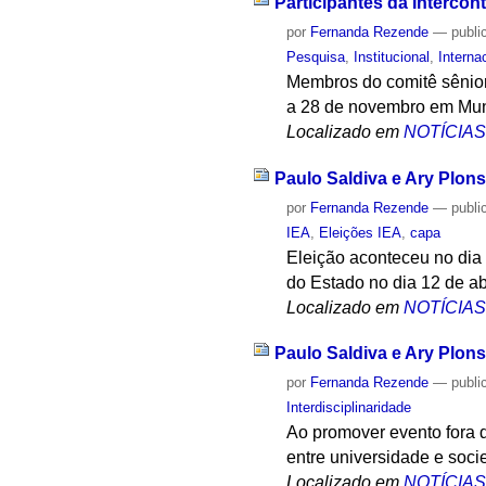
Participantes da Interco
por
Fernanda Rezende
—
publi
Pesquisa
,
Institucional
,
Interna
Membros do comitê sênior
a 28 de novembro em Mun
Localizado em
NOTÍCIA
Paulo Saldiva e Ary Plons
por
Fernanda Rezende
—
publi
IEA
,
Eleições IEA
,
capa
Eleição aconteceu no dia 
do Estado no dia 12 de ab
Localizado em
NOTÍCIA
Paulo Saldiva e Ary Plo
por
Fernanda Rezende
—
publi
Interdisciplinaridade
Ao promover evento fora 
entre universidade e soci
Localizado em
NOTÍCIA