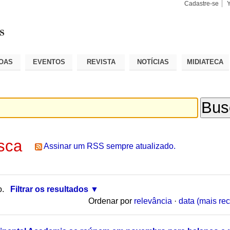
Cadastre-se
Busca
Busca
Avançad
OAS
EVENTOS
REVISTA
NOTÍCIAS
MIDIATECA
sca
Assinar um RSS sempre atualizado.
o.
Filtrar os resultados
Ordenar por
relevância
·
data (mais rec