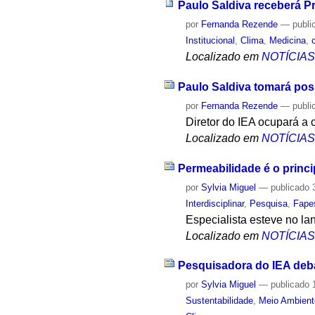
Paulo Saldiva receberá P
por
Fernanda Rezende
—
publi
Institucional
,
Clima
,
Medicina
,
Localizado em
NOTÍCIA
Paulo Saldiva tomará po
por
Fernanda Rezende
—
publi
Diretor do IEA ocupará a 
Localizado em
NOTÍCIA
Permeabilidade é o princi
por
Sylvia Miguel
—
publicado
3
Interdisciplinar
,
Pesquisa
,
Fape
Especialista esteve no la
Localizado em
NOTÍCIA
Pesquisadora do IEA deba
por
Sylvia Miguel
—
publicado
1
Sustentabilidade
,
Meio Ambient