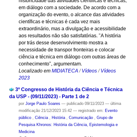
historicidade das atividades científicas e técnicas,
em diálogo com a sociedade. De acordo com a
organização do evento, o alcance das atividades
científicas e técnicas é cada vez mais
extraordinário, mas a divulgação e acessibilidade
aos resultados não são satisfatórias. "A história
por trás desse desenvolvimento mostra a
necessidade de transpor fronteiras e colocar
ciência e técnica em diálogo com outras áreas de
conhecimento", argumentam.
Localizado em
MIDIATECA
/
Vídeos
/
Vídeos
2023
3º Congresso de História da Ciência e Técnica
da USP - (09/11/2023) - Parte 1 de 2
por
Jorge Paulo Soares
—
publicado
09/11/2023
—
última
modificação
21/12/2023 15:42
— registrado em:
Evento
público
,
Ciência
,
História
,
Comunicação
,
Grupo de
Pesquisa Khronos: História da Ciência, Epistemologia e
Medicina