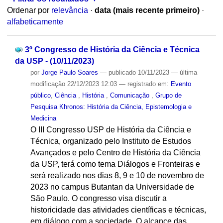
Ordenar por
relevância
·
data (mais recente primeiro)
·
alfabeticamente
3º Congresso de História da Ciência e Técnica
da USP - (10/11/2023)
por
Jorge Paulo Soares
—
publicado
10/11/2023
—
última
modificação
22/12/2023 12:03
— registrado em:
Evento
público
,
Ciência
,
História
,
Comunicação
,
Grupo de
Pesquisa Khronos: História da Ciência, Epistemologia e
Medicina
O III Congresso USP de História da Ciência e
Técnica, organizado pelo Instituto de Estudos
Avançados e pelo Centro de História da Ciência
da USP, terá como tema Diálogos e Fronteiras e
será realizado nos dias 8, 9 e 10 de novembro de
2023 no campus Butantan da Universidade de
São Paulo. O congresso visa discutir a
historicidade das atividades científicas e técnicas,
em diálogo com a sociedade. O alcance das