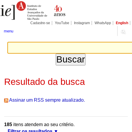
Ir
Ferramentas
Seções
para
Pessoais
o
conteúdo.
|
Cadastre-se
YouTube
Instagram
WhatsApp
English
Ir
para
menu
a
navegação
Resultado da busca
Assinar um RSS sempre atualizado.
185
itens atendem ao seu critério.
Filtrar os resultados