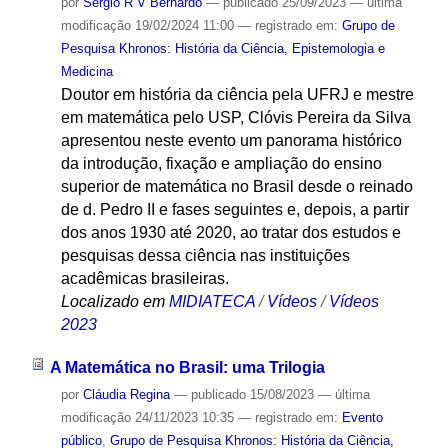
por
Sergio R V Bernardo
—
publicado
25/09/2023
—
última
modificação
19/02/2024 11:00
— registrado em:
Grupo de
Pesquisa Khronos: História da Ciência, Epistemologia e
Medicina
Doutor em história da ciência pela UFRJ e mestre
em matemática pelo USP, Clóvis Pereira da Silva
apresentou neste evento um panorama histórico
da introdução, fixação e ampliação do ensino
superior de matemática no Brasil desde o reinado
de d. Pedro II e fases seguintes e, depois, a partir
dos anos 1930 até 2020, ao tratar dos estudos e
pesquisas dessa ciência nas instituições
acadêmicas brasileiras.
Localizado em
MIDIATECA
/
Vídeos
/
Vídeos
2023
A Matemática no Brasil: uma Trilogia
por
Cláudia Regina
—
publicado
15/08/2023
—
última
modificação
24/11/2023 10:35
— registrado em:
Evento
público
,
Grupo de Pesquisa Khronos: História da Ciência,