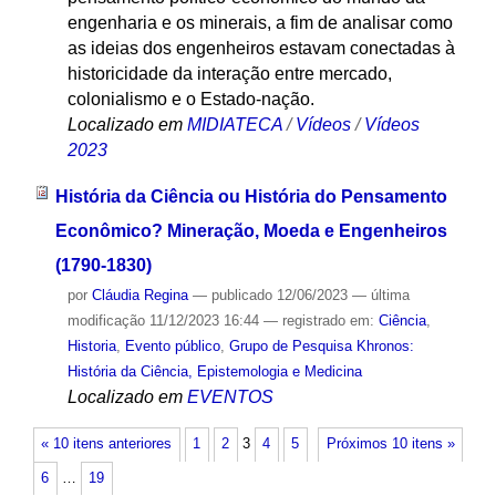
engenharia e os minerais, a fim de analisar como
as ideias dos engenheiros estavam conectadas à
historicidade da interação entre mercado,
colonialismo e o Estado-nação.
Localizado em
MIDIATECA
/
Vídeos
/
Vídeos
2023
História da Ciência ou História do Pensamento
Econômico? Mineração, Moeda e Engenheiros
(1790-1830)
por
Cláudia Regina
—
publicado
12/06/2023
—
última
modificação
11/12/2023 16:44
— registrado em:
Ciência
,
Historia
,
Evento público
,
Grupo de Pesquisa Khronos:
História da Ciência, Epistemologia e Medicina
Localizado em
EVENTOS
« 10 itens anteriores
1
2
3
4
5
Próximos 10 itens »
6
…
19