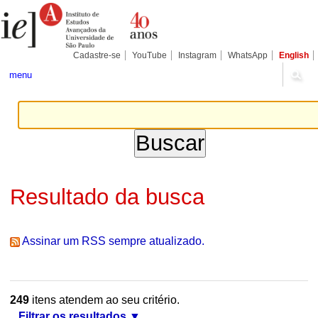
Ir
Ferramentas
Seções
para
Pessoais
o
conteúdo.
|
Cadastre-se
YouTube
Instagram
WhatsApp
English
Ir
para
menu
a
navegação
Resultado da busca
Assinar um RSS sempre atualizado.
249
itens atendem ao seu critério.
Filtrar os resultados