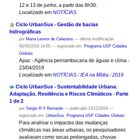
12 e 13 de junho, a partir das 8h30.
Localizado em
NOTÍCIAS
Ciclo UrbanSus - Gestão de bacias
hidrográficas
por
Maria Leonor de Calasans
—
última modificação
06/05/2019 14:05
— registrado em:
Programa USP Cidades
Globais
Apac - Agência pernambucana de águas e clima -
23/04/2019
Localizado em
NOTÍCIAS
/
IEA na Mídia
/
2019
Ciclo UrbanSus - Sustentabilidade Urbana:
Adaptação, Resiliência e Riscos Climáticos - Parte
1 de 2
por
Sergio R V Bernardo
—
publicado
13/12/2019
—
registrado em:
UrbanSus
,
Programa USP Cidades Globais
Para analisar o impactos das mudanças
climáticas nas áreas urbanas, os pesquisadores
avaliaram como secas prolongadas, chuvas