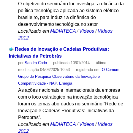
O objetivo do seminário foi investigar a eficácia da
política tecnológica aplicada ao sistema elétrico
brasileiro, para induzir a dinâmica do
desenvolvimento tecnológica no setor.
Localizado em
MIDIATECA
/
Vídeos
/
Vídeos
2012
Redes de Inovação e Cadeias Produtivas:
Iniciativas da Petrobrás
por
Sandra Codo
—
publicado
10/01/2014
—
última
modificação
04/06/2025 10:53
— registrado em:
O Comum
,
Grupo de Pesquisa Observatório da Inovação e
Competitividade - NAP
,
Energia
As ações nacionais e internacionais da empresa
com o foco estratégico na inovação tecnológica
foram os temas abordados no seminário “Rede de
Inovação e Cadeias Produtivas: Iniciativas da
Petrobras”.
Localizado em
MIDIATECA
/
Vídeos
/
Vídeos
2012