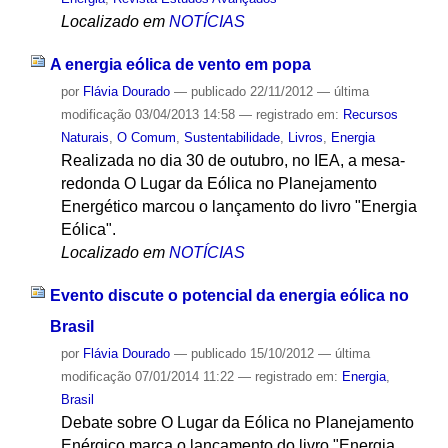
Localizado em
NOTÍCIAS
A energia eólica de vento em popa
por
Flávia Dourado
—
publicado
22/11/2012
—
última
modificação
03/04/2013 14:58
— registrado em:
Recursos
Naturais
,
O Comum
,
Sustentabilidade
,
Livros
,
Energia
Realizada no dia 30 de outubro, no IEA, a mesa-
redonda O Lugar da Eólica no Planejamento
Energético marcou o lançamento do livro "Energia
Eólica".
Localizado em
NOTÍCIAS
Evento discute o potencial da energia eólica no
Brasil
por
Flávia Dourado
—
publicado
15/10/2012
—
última
modificação
07/01/2014 11:22
— registrado em:
Energia
,
Brasil
Debate sobre O Lugar da Eólica no Planejamento
Enérgico marca o lançamento do livro "Energia