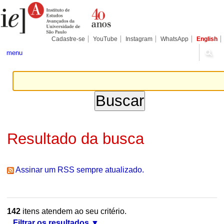
Ir
Ferramentas
Seções
para
Pessoais
o
conteúdo.
|
Cadastre-se
YouTube
Instagram
WhatsApp
English
Ir
para
menu
a
navegação
Resultado da busca
Assinar um RSS sempre atualizado.
142
itens atendem ao seu critério.
Filtrar os resultados