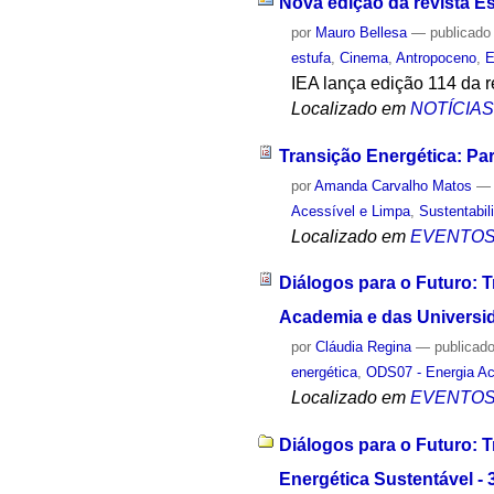
Nova edição da revista 
por
Mauro Bellesa
—
publicado
estufa
,
Cinema
,
Antropoceno
,
E
IEA lança edição 114 da 
Localizado em
NOTÍCIA
Transição Energética: Pa
por
Amanda Carvalho Matos
Acessível e Limpa
,
Sustentabil
Localizado em
EVENTO
Diálogos para o Futuro: T
Academia e das Universi
por
Cláudia Regina
—
publicad
energética
,
ODS07 - Energia Ac
Localizado em
EVENTO
Diálogos para o Futuro: 
Energética Sustentável - 