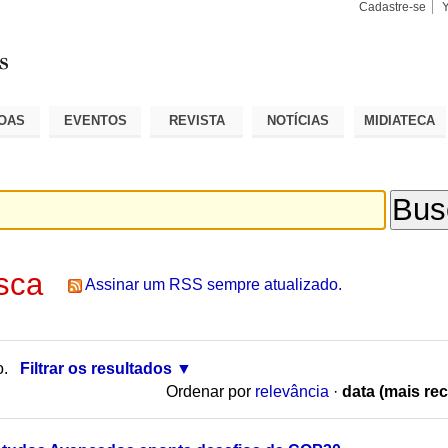
Cadastre-se
Busca
Busca
Avançad
OAS
EVENTOS
REVISTA
NOTÍCIAS
MIDIATECA
sca
Assinar um RSS sempre atualizado.
o.
Filtrar os resultados
Ordenar por
relevância
·
data (mais rec