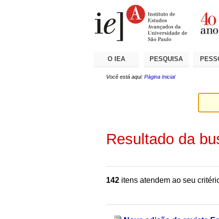
Ir
Ferramentas
Seções
para
Pessoais
o
conteúdo.
|
Ir
para
a
O IEA
PESQUISA
PESS
navegação
Você está aqui:
Página Inicial
Resultado da bu
142
itens atendem ao seu critéri