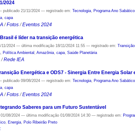
11/2024
—
publicado
21/11/2024
— registrado em:
Tecnologia
,
Programa Ano Sabático
ia
,
capa
CA
/
Fotos
/
Eventos 2024
rasil é líder na transição energética
/11/2024
—
última modificação
18/11/2024 11:55
— registrado em:
Transição
a
,
Política Ambiental
,
Amazônia
,
capa
,
Saúde Planetária
S
/
Rede IEA
ransição Energética e ODS7 - Sinergia Entre Energia Solar e
—
publicado
09/08/2024
— registrado em:
Tecnologia
,
Programa Ano Sabátic
ia
,
capa
CA
/
Fotos
/
Eventos 2024
ntegrando Saberes para um Futuro Sustentável
01/08/2024
—
última modificação
01/08/2024 14:30
— registrado em:
Progra
ico
,
Energia
,
Polo Ribeirão Preto
S