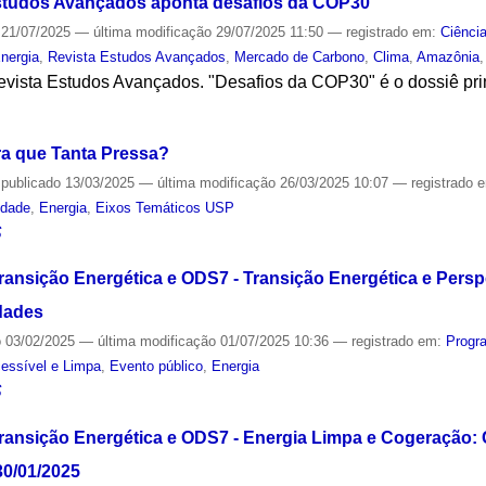
Estudos Avançados aponta desafios da COP30
21/07/2025
—
última modificação
29/07/2025 11:50
— registrado em:
Ciênci
nergia
,
Revista Estudos Avançados
,
Mercado de Carbono
,
Clima
,
Amazônia
revista Estudos Avançados. "Desafios da COP30" é o dossiê pri
S
ra que Tanta Pressa?
—
publicado
13/03/2025
—
última modificação
26/03/2025 10:07
— registrado 
idade
,
Energia
,
Eixos Temáticos USP
S
ransição Energética e ODS7 - Transição Energética e Persp
dades
o
03/02/2025
—
última modificação
01/07/2025 10:36
— registrado em:
Progr
essível e Limpa
,
Evento público
,
Energia
S
Transição Energética e ODS7 - Energia Limpa e Cogeração:
30/01/2025