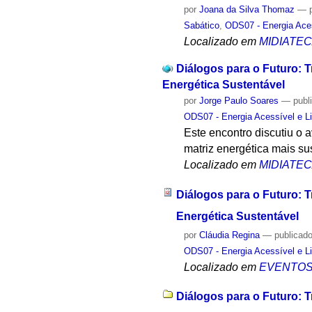
por
Joana da Silva Thomaz
—
Sabático
,
ODS07 - Energia Ace
Localizado em
MIDIATE
Diálogos para o Futuro: 
Energética Sustentável
por
Jorge Paulo Soares
—
publ
ODS07 - Energia Acessível e 
Este encontro discutiu o
matriz energética mais sus
Localizado em
MIDIATE
Diálogos para o Futuro: 
Energética Sustentável
por
Cláudia Regina
—
publicad
ODS07 - Energia Acessível e 
Localizado em
EVENTO
Diálogos para o Futuro: T