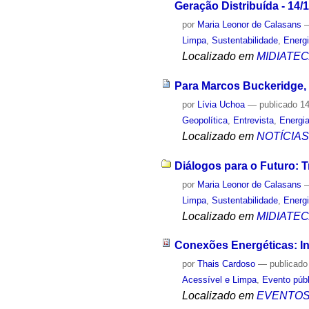
Geração Distribuída - 14/
por
Maria Leonor de Calasans
Limpa
,
Sustentabilidade
,
Energ
Localizado em
MIDIATE
Para Marcos Buckeridge, B
por
Lívia Uchoa
—
publicado
14
Geopolítica
,
Entrevista
,
Energi
Localizado em
NOTÍCIA
Diálogos para o Futuro: T
por
Maria Leonor de Calasans
Limpa
,
Sustentabilidade
,
Energ
Localizado em
MIDIATE
Conexões Energéticas: I
por
Thais Cardoso
—
publicado
Acessível e Limpa
,
Evento públ
Localizado em
EVENTO