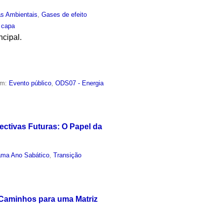
as Ambientais
,
Gases de efeito
,
capa
ncipal.
em:
Evento público
,
ODS07 - Energia
ectivas Futuras: O Papel da
ama Ano Sabático
,
Transição
 Caminhos para uma Matriz