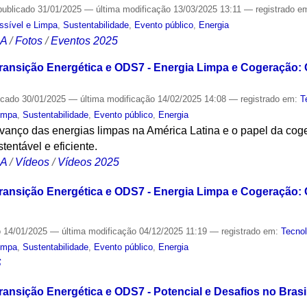
publicado
31/01/2025
—
última modificação
13/03/2025 13:11
— registrado e
ssível e Limpa
,
Sustentabilidade
,
Evento público
,
Energia
CA
/
Fotos
/
Eventos 2025
Transição Energética e ODS7 - Energia Limpa e Cogeração:
icado
30/01/2025
—
última modificação
14/02/2025 14:08
— registrado em:
T
Limpa
,
Sustentabilidade
,
Evento público
,
Energia
 avanço das energias limpas na América Latina e o papel da co
tentável e eficiente.
CA
/
Vídeos
/
Vídeos 2025
Transição Energética e ODS7 - Energia Limpa e Cogeração:
o
14/01/2025
—
última modificação
04/12/2025 11:19
— registrado em:
Tecnol
Limpa
,
Sustentabilidade
,
Evento público
,
Energia
S
ransição Energética e ODS7 - Potencial e Desafios no Brasil