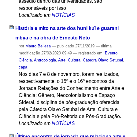
assédio dentro das universidades, são
responsáveis por isso
Localizado em
NOTÍCIAS
História e mito na arte dos huni kuĩ e guarani
mbya e na obra de Ernesto Neto
por
Mauro Bellesa
—
publicado
27/11/2019
—
última
modificação
27/02/2020 09:49
— registrado em:
Evento
,
Ciência
,
Antropologia
,
Arte
,
Cultura
,
Cátedra Olavo Setubal
,
capa
Nos dias 7 e 8 de novembro, foram realizados,
respectivamente, o 15º e o 16º encontros da
Jornada Relações do Conhecimento entre Arte e
Ciência: Gênero, Neocolonialismo e Espaço
Sideral, disciplina de pós-graduação oferecida
pela Cátedra Olavo Setubal de Arte, Cultura e
Ciência e pela Pró-Reitoria de Pós-Graduação.
Localizado em
NOTÍCIAS
Último encontro de jornada que relaciona arte e