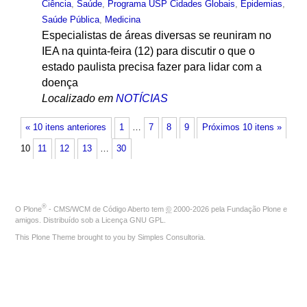
Ciência
,
Saúde
,
Programa USP Cidades Globais
,
Epidemias
,
Saúde Pública
,
Medicina
Especialistas de áreas diversas se reuniram no
IEA na quinta-feira (12) para discutir o que o
estado paulista precisa fazer para lidar com a
doença
Localizado em
NOTÍCIAS
« 10 itens anteriores
1
…
7
8
9
Próximos 10 itens »
10
11
12
13
…
30
®
O
Plone
- CMS/WCM de Código Aberto
tem
©
2000-2026 pela
Fundação Plone
e
amigos. Distribuído sob a
Licença GNU GPL
.
This Plone Theme brought to you by
Simples Consultoria
.