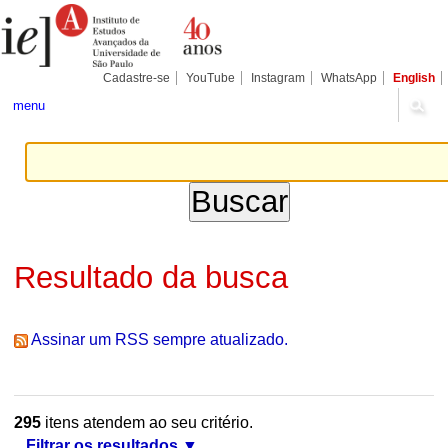
Ir
Ferramentas
Seções
para
Pessoais
o
conteúdo.
|
Cadastre-se
YouTube
Instagram
WhatsApp
English
Ir
para
menu
a
navegação
Resultado da busca
Assinar um RSS sempre atualizado.
295
itens atendem ao seu critério.
Filtrar os resultados