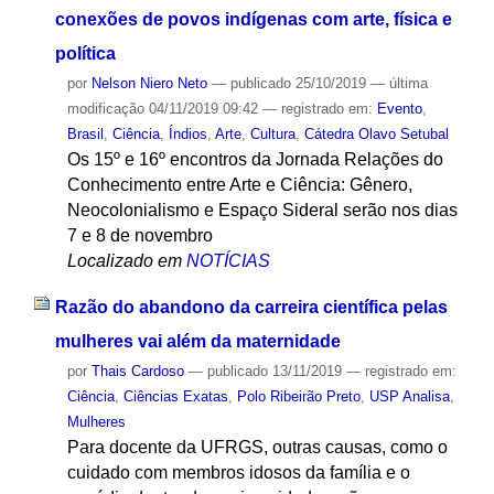
conexões de povos indígenas com arte, física e
política
por
Nelson Niero Neto
—
publicado
25/10/2019
—
última
modificação
04/11/2019 09:42
— registrado em:
Evento
,
Brasil
,
Ciência
,
Índios
,
Arte
,
Cultura
,
Cátedra Olavo Setubal
Os 15º e 16º encontros da Jornada Relações do
Conhecimento entre Arte e Ciência: Gênero,
Neocolonialismo e Espaço Sideral serão nos dias
7 e 8 de novembro
Localizado em
NOTÍCIAS
Razão do abandono da carreira científica pelas
mulheres vai além da maternidade
por
Thais Cardoso
—
publicado
13/11/2019
— registrado em:
Ciência
,
Ciências Exatas
,
Polo Ribeirão Preto
,
USP Analisa
,
Mulheres
Para docente da UFRGS, outras causas, como o
cuidado com membros idosos da família e o