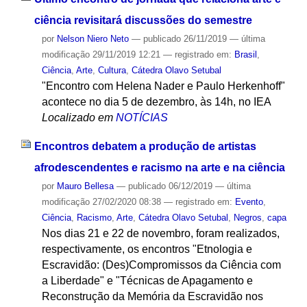
ciência revisitará discussões do semestre
por
Nelson Niero Neto
—
publicado
26/11/2019
—
última
modificação
29/11/2019 12:21
— registrado em:
Brasil
,
Ciência
,
Arte
,
Cultura
,
Cátedra Olavo Setubal
"Encontro com Helena Nader e Paulo Herkenhoff"
acontece no dia 5 de dezembro, às 14h, no IEA
Localizado em
NOTÍCIAS
Encontros debatem a produção de artistas
afrodescendentes e racismo na arte e na ciência
por
Mauro Bellesa
—
publicado
06/12/2019
—
última
modificação
27/02/2020 08:38
— registrado em:
Evento
,
Ciência
,
Racismo
,
Arte
,
Cátedra Olavo Setubal
,
Negros
,
capa
Nos dias 21 e 22 de novembro, foram realizados,
respectivamente, os encontros "Etnologia e
Escravidão: (Des)Compromissos da Ciência com
a Liberdade" e "Técnicas de Apagamento e
Reconstrução da Memória da Escravidão nos