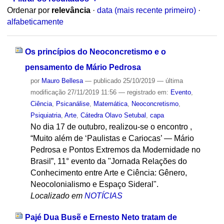
Ordenar por
relevância
·
data (mais recente primeiro)
·
alfabeticamente
Os princípios do Neoconcretismo e o
pensamento de Mário Pedrosa
por
Mauro Bellesa
—
publicado
25/10/2019
—
última
modificação
27/11/2019 11:56
— registrado em:
Evento
,
Ciência
,
Psicanálise
,
Matemática
,
Neoconcretismo
,
Psiquiatria
,
Arte
,
Cátedra Olavo Setubal
,
capa
No dia 17 de outubro, realizou-se o encontro ,
“Muito além de ‘Paulistas e Cariocas’ — Mário
Pedrosa e Pontos Extremos da Modernidade no
Brasil”, 11° evento da "Jornada Relações do
Conhecimento entre Arte e Ciência: Gênero,
Neocolonialismo e Espaço Sideral".
Localizado em
NOTÍCIAS
Pajé Dua Busẽ e Ernesto Neto tratam de