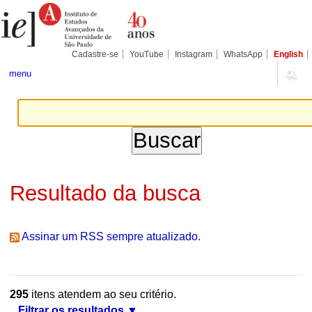
Ir
Ferramentas
Seções
para
Pessoais
o
conteúdo.
|
Cadastre-se
YouTube
Instagram
WhatsApp
English
Ir
para
menu
a
navegação
Resultado da busca
Assinar um RSS sempre atualizado.
295
itens atendem ao seu critério.
Filtrar os resultados