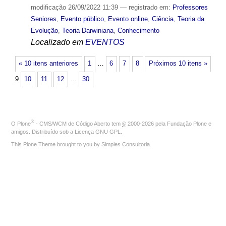
modificação
26/09/2022 11:39
— registrado em:
Professores
Seniores
,
Evento público
,
Evento online
,
Ciência
,
Teoria da
Evolução
,
Teoria Darwiniana
,
Conhecimento
Localizado em
EVENTOS
« 10 itens anteriores
1
…
6
7
8
Próximos 10 itens »
9
10
11
12
…
30
®
O
Plone
- CMS/WCM de Código Aberto
tem
©
2000-2026 pela
Fundação Plone
e
amigos. Distribuído sob a
Licença GNU GPL
.
This Plone Theme brought to you by
Simples Consultoria
.