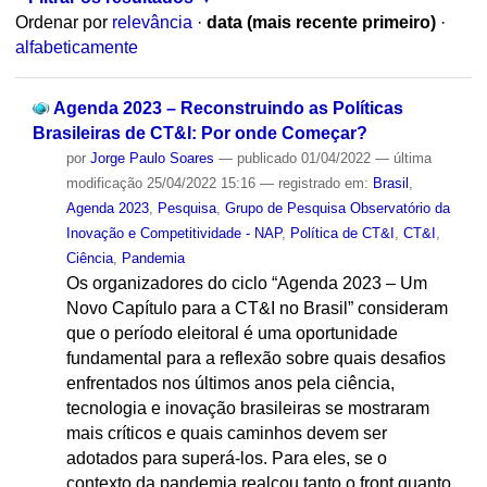
Ordenar por
relevância
·
data (mais recente primeiro)
·
alfabeticamente
Agenda 2023 – Reconstruindo as Políticas
Brasileiras de CT&I: Por onde Começar?
por
Jorge Paulo Soares
—
publicado
01/04/2022
—
última
modificação
25/04/2022 15:16
— registrado em:
Brasil
,
Agenda 2023
,
Pesquisa
,
Grupo de Pesquisa Observatório da
Inovação e Competitividade - NAP
,
Política de CT&I
,
CT&I
,
Ciência
,
Pandemia
Os organizadores do ciclo “Agenda 2023 – Um
Novo Capítulo para a CT&I no Brasil” consideram
que o período eleitoral é uma oportunidade
fundamental para a reflexão sobre quais desafios
enfrentados nos últimos anos pela ciência,
tecnologia e inovação brasileiras se mostraram
mais críticos e quais caminhos devem ser
adotados para superá-los. Para eles, se o
contexto da pandemia realçou tanto o front quanto