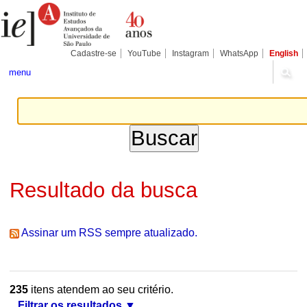
Ir
Ferramentas
Seções
para
Pessoais
o
conteúdo.
|
Cadastre-se
YouTube
Instagram
WhatsApp
English
Ir
para
menu
a
navegação
Resultado da busca
Assinar um RSS sempre atualizado.
235
itens atendem ao seu critério.
Filtrar os resultados