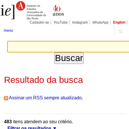
Ir
Ferramentas
Seções
para
Pessoais
o
conteúdo.
|
Cadastre-se
YouTube
Instagram
WhatsApp
English
Ir
para
menu
a
navegação
Resultado da busca
Assinar um RSS sempre atualizado.
483
itens atendem ao seu critério.
Filtrar os resultados