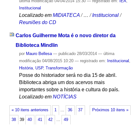
última modificação
04/04/2014 15:30
— registrado em:
IEA
,
Institucional
Localizado em
MIDIATECA
/
…
/
Institucional
/
Reuniões do CD
Carlos Guilherme Mota é o novo diretor da
Biblioteca Mindlin
por
Mauro Bellesa
—
publicado
28/03/2014
—
última
modificação
04/08/2015 10:20
— registrado em:
Institucional
,
História
,
USP
,
Transformação
Posse do historiador será no dia 15 de abril.
Biblioteca abriga um dos acervos mais
importantes sobre a história e cultura do país.
Localizado em
NOTÍCIAS
« 10 itens anteriores
1
…
36
37
Próximos 10 itens »
38
39
40
41
42
…
49