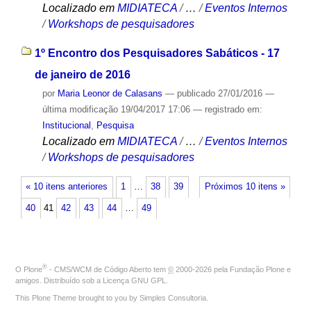
Localizado em
MIDIATECA
/
…
/
Eventos Internos
/
Workshops de pesquisadores
1º Encontro dos Pesquisadores Sabáticos - 17
de janeiro de 2016
por
Maria Leonor de Calasans
—
publicado
27/01/2016
—
última modificação
19/04/2017 17:06
— registrado em:
Institucional
,
Pesquisa
Localizado em
MIDIATECA
/
…
/
Eventos Internos
/
Workshops de pesquisadores
« 10 itens anteriores
1
…
38
39
Próximos 10 itens »
40
41
42
43
44
…
49
®
O
Plone
- CMS/WCM de Código Aberto
tem
©
2000-2026 pela
Fundação Plone
e
amigos. Distribuído sob a
Licença GNU GPL
.
This Plone Theme brought to you by
Simples Consultoria
.