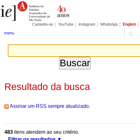
Ir
Ferramentas
Seções
para
Pessoais
o
conteúdo.
|
Cadastre-se
YouTube
Instagram
WhatsApp
English
Ir
para
menu
a
navegação
Resultado da busca
Assinar um RSS sempre atualizado.
483
itens atendem ao seu critério.
Filtrar os resultados