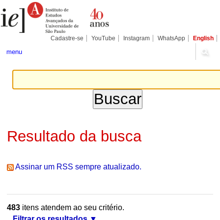
Ir
Ferramentas
Seções
para
Pessoais
o
conteúdo.
|
Cadastre-se
YouTube
Instagram
WhatsApp
English
Ir
para
menu
a
navegação
Resultado da busca
Assinar um RSS sempre atualizado.
483
itens atendem ao seu critério.
Filtrar os resultados