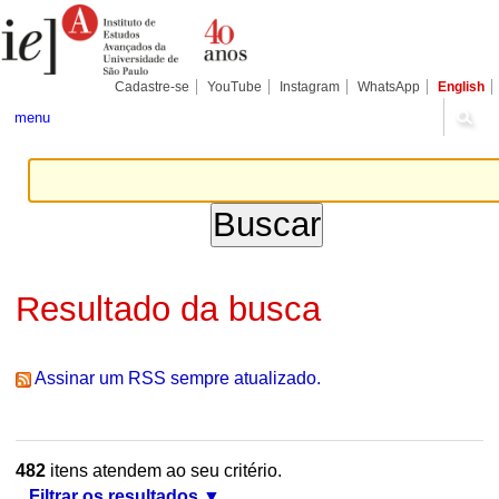
Ir
Ferramentas
Seções
para
Pessoais
o
conteúdo.
|
Cadastre-se
YouTube
Instagram
WhatsApp
English
Ir
para
menu
a
navegação
Resultado da busca
Assinar um RSS sempre atualizado.
482
itens atendem ao seu critério.
Filtrar os resultados