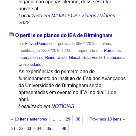
legado, não apenas literário, desse escritor
universal.
Localizado em
MIDIATECA
/
Vídeos
/
Vídeos
2022
O perfil e os planos do IEA de Birmingham
por
Flávia Dourado
—
publicado
08/04/2013
—
última
modificação
12/02/2016 12:00
— registrado em:
Parcerias
internacionais
,
Reino Unido
,
Glocal
,
Sala Verde
,
Institucional
,
Universidade
As experiências do primeiro ano de
funcionamento do Instituto de Estudos Avançados
da Universidade de Birmingham serão
apresentadas em evento no IEA, no dia 11 de
abril.
Localizado em
NOTÍCIAS
« 10 itens anteriores
1
…
29
30
Próximos 10 itens »
31
32
33
34
35
…
49