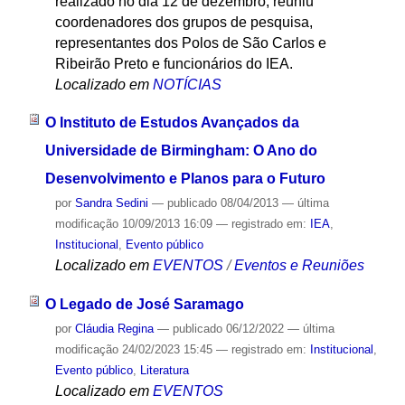
realizado no dia 12 de dezembro, reuniu
coordenadores dos grupos de pesquisa,
representantes dos Polos de São Carlos e
Ribeirão Preto e funcionários do IEA.
Localizado em
NOTÍCIAS
O Instituto de Estudos Avançados da
Universidade de Birmingham: O Ano do
Desenvolvimento e Planos para o Futuro
por
Sandra Sedini
—
publicado
08/04/2013
—
última
modificação
10/09/2013 16:09
— registrado em:
IEA
,
Institucional
,
Evento público
Localizado em
EVENTOS
/
Eventos e Reuniões
O Legado de José Saramago
por
Cláudia Regina
—
publicado
06/12/2022
—
última
modificação
24/02/2023 15:45
— registrado em:
Institucional
,
Evento público
,
Literatura
Localizado em
EVENTOS