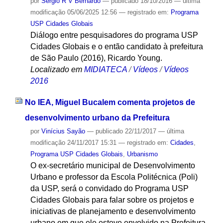
por
Sergio R V Bernardo
—
publicado
18/10/2016
—
última
modificação
05/06/2025 12:56
— registrado em:
Programa
USP Cidades Globais
Diálogo entre pesquisadores do programa USP
Cidades Globais e o então candidato à prefeitura
de São Paulo (2016), Ricardo Young.
Localizado em
MIDIATECA
/
Vídeos
/
Vídeos
2016
No IEA, Miguel Bucalem comenta projetos de
desenvolvimento urbano da Prefeitura
por
Vinícius Sayão
—
publicado
22/11/2017
—
última
modificação
24/11/2017 15:31
— registrado em:
Cidades
,
Programa USP Cidades Globais
,
Urbanismo
O ex-secretário municipal de Desenvolvimento
Urbano e professor da Escola Politécnica (Poli)
da USP, será o convidado do Programa USP
Cidades Globais para falar sobre os projetos e
iniciativas de planejamento e desenvolvimento
urbano em que ele esteve envolvido na Prefeitura