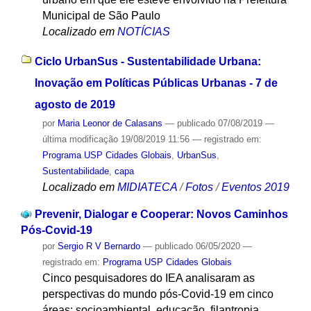
Municipal de São Paulo
Localizado em
NOTÍCIAS
Ciclo UrbanSus - Sustentabilidade Urbana:
Inovação em Políticas Públicas Urbanas - 7 de
agosto de 2019
por
Maria Leonor de Calasans
—
publicado
07/08/2019
—
última modificação
19/08/2019 11:56
— registrado em:
Programa USP Cidades Globais
,
UrbanSus
,
Sustentabilidade
,
capa
Localizado em
MIDIATECA
/
Fotos
/
Eventos 2019
Prevenir, Dialogar e Cooperar: Novos Caminhos
Pós-Covid-19
por
Sergio R V Bernardo
—
publicado
06/05/2020
—
registrado em:
Programa USP Cidades Globais
Cinco pesquisadores do IEA analisaram as
perspectivas do mundo pós-Covid-19 em cinco
áreas: socioambiental, educação, filantropia,