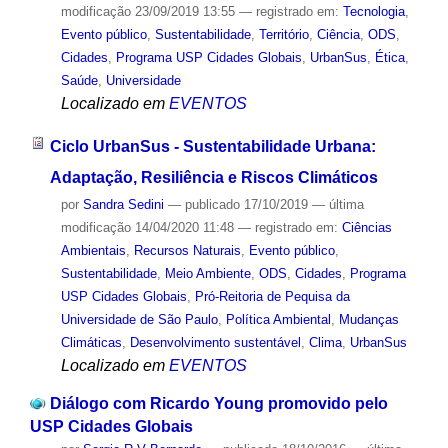
modificação
23/09/2019 13:55
— registrado em:
Tecnologia
,
Evento público
,
Sustentabilidade
,
Território
,
Ciência
,
ODS
,
Cidades
,
Programa USP Cidades Globais
,
UrbanSus
,
Ética
,
Saúde
,
Universidade
Localizado em
EVENTOS
Ciclo UrbanSus - Sustentabilidade Urbana:
Adaptação, Resiliência e Riscos Climáticos
por
Sandra Sedini
—
publicado
17/10/2019
—
última
modificação
14/04/2020 11:48
— registrado em:
Ciências
Ambientais
,
Recursos Naturais
,
Evento público
,
Sustentabilidade
,
Meio Ambiente
,
ODS
,
Cidades
,
Programa
USP Cidades Globais
,
Pró-Reitoria de Pequisa da
Universidade de São Paulo
,
Política Ambiental
,
Mudanças
Climáticas
,
Desenvolvimento sustentável
,
Clima
,
UrbanSus
Localizado em
EVENTOS
Diálogo com Ricardo Young promovido pelo
USP Cidades Globais