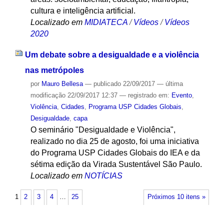
cultura e inteligência artificial.
Localizado em
MIDIATECA
/
Vídeos
/
Vídeos
2020
Um debate sobre a desigualdade e a violência
nas metrópoles
por
Mauro Bellesa
—
publicado
22/09/2017
—
última
modificação
22/09/2017 12:37
— registrado em:
Evento
,
Violência
,
Cidades
,
Programa USP Cidades Globais
,
Desigualdade
,
capa
O seminário "Desigualdade e Violência",
realizado no dia 25 de agosto, foi uma iniciativa
do Programa USP Cidades Globais do IEA e da
sétima edição da Virada Sustentável São Paulo.
Localizado em
NOTÍCIAS
1
2
3
4
…
25
Próximos 10 itens »