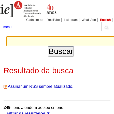
Ir
Ferramentas
Seções
para
Pessoais
o
conteúdo.
|
Cadastre-se
YouTube
Instagram
WhatsApp
English
Ir
para
menu
a
navegação
Resultado da busca
Assinar um RSS sempre atualizado.
249
itens atendem ao seu critério.
Filtrar os resultados