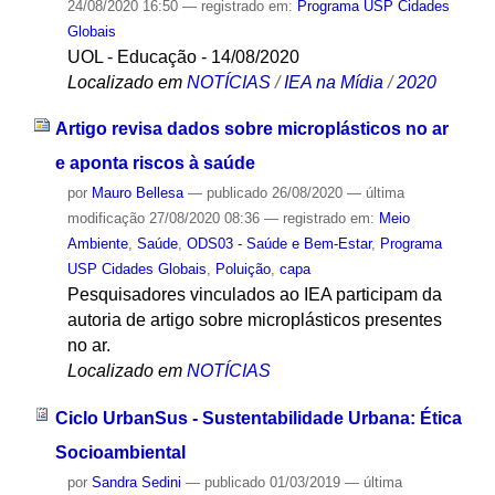
24/08/2020 16:50
— registrado em:
Programa USP Cidades
Globais
UOL - Educação - 14/08/2020
Localizado em
NOTÍCIAS
/
IEA na Mídia
/
2020
Artigo revisa dados sobre microplásticos no ar
e aponta riscos à saúde
por
Mauro Bellesa
—
publicado
26/08/2020
—
última
modificação
27/08/2020 08:36
— registrado em:
Meio
Ambiente
,
Saúde
,
ODS03 - Saúde e Bem-Estar
,
Programa
USP Cidades Globais
,
Poluição
,
capa
Pesquisadores vinculados ao IEA participam da
autoria de artigo sobre microplásticos presentes
no ar.
Localizado em
NOTÍCIAS
Ciclo UrbanSus - Sustentabilidade Urbana: Ética
Socioambiental
por
Sandra Sedini
—
publicado
01/03/2019
—
última