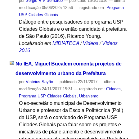
por
Sergio R V Bernardo
—
publicado
18/10/2016
—
última
modificação
05/06/2025 12:56
— registrado em:
Programa
USP Cidades Globais
Diálogo entre pesquisadores do programa USP
Cidades Globais e o então candidato à prefeitura
de São Paulo (2016), Ricardo Young.
Localizado em
MIDIATECA
/
Vídeos
/
Vídeos
2016
No IEA, Miguel Bucalem comenta projetos de
desenvolvimento urbano da Prefeitura
por
Vinícius Sayão
—
publicado
22/11/2017
—
última
modificação
24/11/2017 15:31
— registrado em:
Cidades
,
Programa USP Cidades Globais
,
Urbanismo
O ex-secretário municipal de Desenvolvimento
Urbano e professor da Escola Politécnica (Poli)
da USP, será o convidado do Programa USP
Cidades Globais para falar sobre os projetos e
iniciativas de planejamento e desenvolvimento
urbano em que ele esteve envolvido na Prefeitura