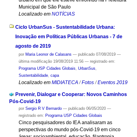
Municipal de São Paulo
Localizado em
NOTÍCIAS
Ciclo UrbanSus - Sustentabilidade Urbana:
Inovação em Políticas Públicas Urbanas - 7 de
agosto de 2019
por
Maria Leonor de Calasans
—
publicado
07/08/2019
—
última modificação
19/08/2019 11:56
— registrado em:
Programa USP Cidades Globais
,
UrbanSus
,
Sustentabilidade
,
capa
Localizado em
MIDIATECA
/
Fotos
/
Eventos 2019
Prevenir, Dialogar e Cooperar: Novos Caminhos
Pós-Covid-19
por
Sergio R V Bernardo
—
publicado
06/05/2020
—
registrado em:
Programa USP Cidades Globais
Cinco pesquisadores do IEA analisaram as
perspectivas do mundo pós-Covid-19 em cinco
áreas: socioambiental, educação, filantropia,