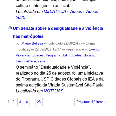
cultura e inteligência artificial.
Localizado em
MIDIATECA
/
Vídeos
/
Vídeos
2020
Um debate sobre a desigualdade e a violência
nas metrópoles
por
Mauro Bellesa
—
publicado
22/09/2017
—
última
modificação
22/09/2017 12:37
— registrado em:
Evento
,
Violência
,
Cidades
,
Programa USP Cidades Globais
,
Desigualdade
,
capa
O seminário "Desigualdade e Violência",
realizado no dia 25 de agosto, foi uma iniciativa
do Programa USP Cidades Globais do IEA e da
sétima edição da Virada Sustentável São Paulo.
Localizado em
NOTÍCIAS
1
2
3
4
…
25
Próximos 10 itens »