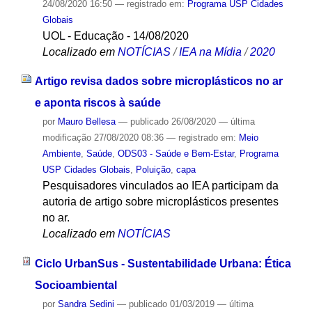
24/08/2020 16:50
— registrado em:
Programa USP Cidades
Globais
UOL - Educação - 14/08/2020
Localizado em
NOTÍCIAS
/
IEA na Mídia
/
2020
Artigo revisa dados sobre microplásticos no ar
e aponta riscos à saúde
por
Mauro Bellesa
—
publicado
26/08/2020
—
última
modificação
27/08/2020 08:36
— registrado em:
Meio
Ambiente
,
Saúde
,
ODS03 - Saúde e Bem-Estar
,
Programa
USP Cidades Globais
,
Poluição
,
capa
Pesquisadores vinculados ao IEA participam da
autoria de artigo sobre microplásticos presentes
no ar.
Localizado em
NOTÍCIAS
Ciclo UrbanSus - Sustentabilidade Urbana: Ética
Socioambiental
por
Sandra Sedini
—
publicado
01/03/2019
—
última