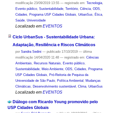
modificação
23/09/2019 13:55
— registrado em:
Tecnologia
,
Evento público
,
Sustentabilidade
,
Território
,
Ciência
,
ODS
,
Cidades
,
Programa USP Cidades Globais
,
UrbanSus
,
Ética
,
Saúde
,
Universidade
Localizado em
EVENTOS
Ciclo UrbanSus - Sustentabilidade Urbana:
Adaptação, Resiliência e Riscos Climáticos
por
Sandra Sedini
—
publicado
17/10/2019
—
última
modificação
14/04/2020 11:48
— registrado em:
Ciências
Ambientais
,
Recursos Naturais
,
Evento público
,
Sustentabilidade
,
Meio Ambiente
,
ODS
,
Cidades
,
Programa
USP Cidades Globais
,
Pró-Reitoria de Pequisa da
Universidade de São Paulo
,
Política Ambiental
,
Mudanças
Climáticas
,
Desenvolvimento sustentável
,
Clima
,
UrbanSus
Localizado em
EVENTOS
Diálogo com Ricardo Young promovido pelo
USP Cidades Globais