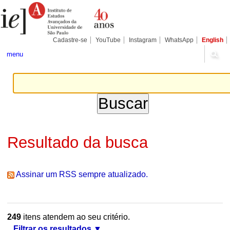
Ir
Ferramentas
Seções
para
Pessoais
o
conteúdo.
|
Cadastre-se
YouTube
Instagram
WhatsApp
English
Ir
para
menu
a
navegação
Resultado da busca
Assinar um RSS sempre atualizado.
249
itens atendem ao seu critério.
Filtrar os resultados