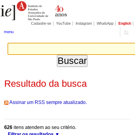
Ir
Ferramentas
Seções
para
Pessoais
o
conteúdo.
|
Cadastre-se
YouTube
Instagram
WhatsApp
English
Ir
para
menu
a
navegação
Resultado da busca
Assinar um RSS sempre atualizado.
626
itens atendem ao seu critério.
Filtrar os resultados