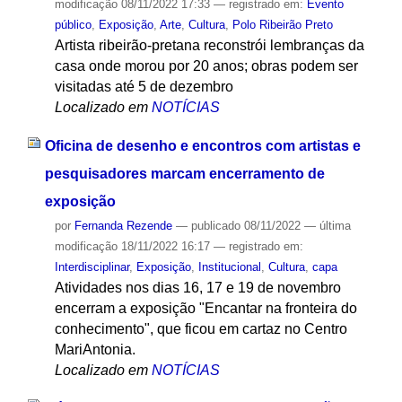
modificação
08/11/2022 17:33
— registrado em:
Evento
público
,
Exposição
,
Arte
,
Cultura
,
Polo Ribeirão Preto
Artista ribeirão-pretana reconstrói lembranças da
casa onde morou por 20 anos; obras podem ser
visitadas até 5 de dezembro
Localizado em
NOTÍCIAS
Oficina de desenho e encontros com artistas e
pesquisadores marcam encerramento de
exposição
por
Fernanda Rezende
—
publicado
08/11/2022
—
última
modificação
18/11/2022 16:17
— registrado em:
Interdisciplinar
,
Exposição
,
Institucional
,
Cultura
,
capa
Atividades nos dias 16, 17 e 19 de novembro
encerram a exposição "Encantar na fronteira do
conhecimento", que ficou em cartaz no Centro
MariAntonia.
Localizado em
NOTÍCIAS