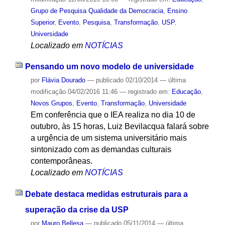
Grupo de Pesquisa Qualidade da Democracia
,
Ensino
Superior
,
Evento
,
Pesquisa
,
Transformação
,
USP
,
Universidade
Localizado em
NOTÍCIAS
Pensando um novo modelo de universidade
por
Flávia Dourado
—
publicado
02/10/2014
—
última
modificação
04/02/2016 11:46
— registrado em:
Educação
,
Novos Grupos
,
Evento
,
Transformação
,
Universidade
Em conferência que o IEA realiza no dia 10 de
outubro, às 15 horas, Luiz Bevilacqua falará sobre
a urgência de um sistema universitário mais
sintonizado com as demandas culturais
contemporâneas.
Localizado em
NOTÍCIAS
Debate destaca medidas estruturais para a
superação da crise da USP
por
Mauro Bellesa
—
publicado
05/11/2014
—
última