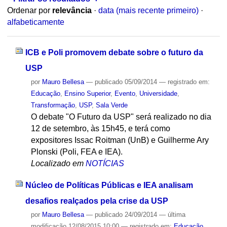
Ordenar por
relevância
·
data (mais recente primeiro)
·
alfabeticamente
ICB e Poli promovem debate sobre o futuro da
USP
por
Mauro Bellesa
—
publicado
05/09/2014
— registrado em:
Educação
,
Ensino Superior
,
Evento
,
Universidade
,
Transformação
,
USP
,
Sala Verde
O debate "O Futuro da USP" será realizado no dia
12 de setembro, às 15h45, e terá como
expositores Issac Roitman (UnB) e Guilherme Ary
Plonski (Poli, FEA e IEA).
Localizado em
NOTÍCIAS
Núcleo de Políticas Públicas e IEA analisam
desafios realçados pela crise da USP
por
Mauro Bellesa
—
publicado
24/09/2014
—
última
modificação
12/08/2015 10:00
— registrado em:
Educação
,