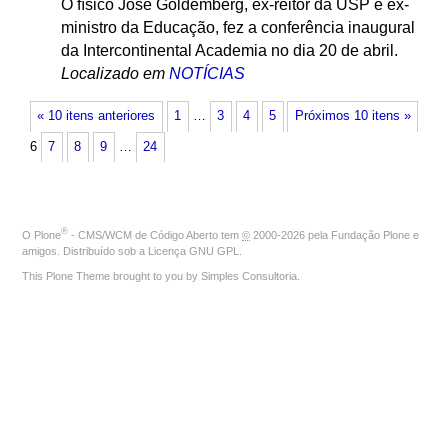
O físico José Goldemberg, ex-reitor da USP e ex-
ministro da Educação, fez a conferência inaugural
da Intercontinental Academia no dia 20 de abril.
Localizado em
NOTÍCIAS
« 10 itens anteriores
1
…
3
4
5
Próximos 10 itens »
6
7
8
9
…
24
®
O
Plone
- CMS/WCM de Código Aberto
tem
©
2000-2026 pela
Fundação Plone
e
amigos. Distribuído sob a
Licença GNU GPL
.
This Plone Theme brought to you by
Simples Consultoria
.