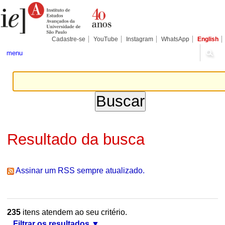
Ir
Ferramentas
Seções
para
Pessoais
o
conteúdo.
|
Cadastre-se
YouTube
Instagram
WhatsApp
English
Ir
para
menu
a
navegação
Resultado da busca
Assinar um RSS sempre atualizado.
235
itens atendem ao seu critério.
Filtrar os resultados