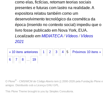
como elas, fictícias, retomam teorias sociais
presentes e futuras com lastro na realidade. A
expositora relatou também como um
desenvolvimento tecnológico da cosmética da
época (inserido no contexto social) impediu que o
livro fosse publicado em Nova York, EUA.
Localizado em
MIDIATECA
/
Vídeos
/
Vídeos
2021
« 10 itens anteriores
1
2
3
4
5
Próximos 10 itens »
6
7
8
…
19
®
O
Plone
- CMS/WCM de Código Aberto
tem
©
2000-2026 pela
Fundação Plone
e
amigos. Distribuído sob a
Licença GNU GPL
.
This Plone Theme brought to you by
Simples Consultoria
.