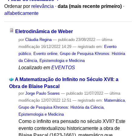
Ordenar por
relevância
·
data (mais recente primeiro)
·
alfabeticamente
Eletrodinâmica de Weber
por
Cláudia Regina
—
publicado
23/08/2022
—
última
modificação
16/12/2022 14:29
— registrado em:
Evento
público
,
Evento online
,
Grupo de Pesquisa Khronos: História
da Ciência, Epistemologia e Medicina
Localizado em
EVENTOS
A Matematização do Infinito no Século XVII: a
Obra de Blaise Pascal
por
Jorge Paulo Soares
—
publicado
11/07/2022
—
última
modificação
12/07/2022 12:51
— registrado em:
Matemática
,
Grupo de Pesquisa Khronos: História da Ciência,
Epistemologia e Medicina
Como o infinito era pensado no século XVII? Este
evento contextualizou historicamente a obra de
Blaise Pascal (1623-1661), matemático que