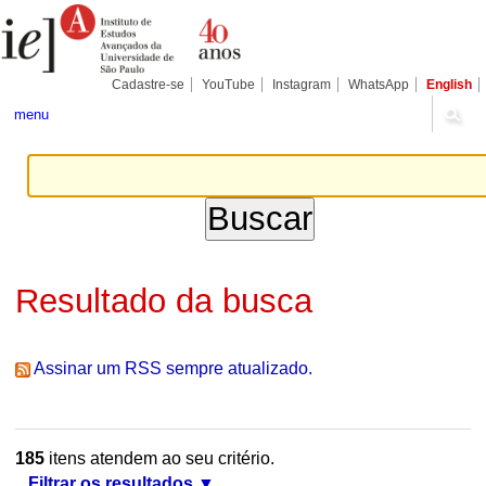
Ir
Ferramentas
Seções
para
Pessoais
o
conteúdo.
|
Cadastre-se
YouTube
Instagram
WhatsApp
English
Ir
para
menu
a
navegação
Resultado da busca
Assinar um RSS sempre atualizado.
185
itens atendem ao seu critério.
Filtrar os resultados