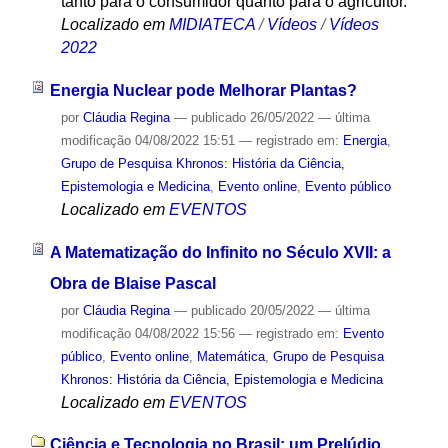
tanto para o consumidor quanto para o agricultor.
Localizado em
MIDIATECA
/
Vídeos
/
Vídeos
2022
Energia Nuclear pode Melhorar Plantas?
por
Cláudia Regina
—
publicado
26/05/2022
—
última
modificação
04/08/2022 15:51
— registrado em:
Energia
,
Grupo de Pesquisa Khronos: História da Ciência,
Epistemologia e Medicina
,
Evento online
,
Evento público
Localizado em
EVENTOS
A Matematização do Infinito no Século XVII: a
Obra de Blaise Pascal
por
Cláudia Regina
—
publicado
20/05/2022
—
última
modificação
04/08/2022 15:56
— registrado em:
Evento
público
,
Evento online
,
Matemática
,
Grupo de Pesquisa
Khronos: História da Ciência, Epistemologia e Medicina
Localizado em
EVENTOS
Ciência e Tecnologia no Brasil: um Prelúdio