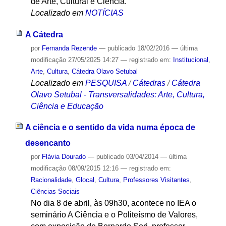
de Arte, Cultural e Ciência.
Localizado em
NOTÍCIAS
A Cátedra
por
Fernanda Rezende
—
publicado
18/02/2016
—
última
modificação
27/05/2025 14:27
— registrado em:
Institucional
,
Arte
,
Cultura
,
Cátedra Olavo Setubal
Localizado em
PESQUISA
/
Cátedras
/
Cátedra
Olavo Setubal - Transversalidades: Arte, Cultura,
Ciência e Educação
A ciência e o sentido da vida numa época de
desencanto
por
Flávia Dourado
—
publicado
03/04/2014
—
última
modificação
08/09/2015 12:16
— registrado em:
Racionalidade
,
Glocal
,
Cultura
,
Professores Visitantes
,
Ciências Sociais
No dia 8 de abril, às 09h30, acontece no IEA o
seminário A Ciência e o Politeísmo de Valores,