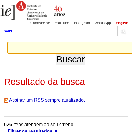
Ir
Ferramentas
Seções
para
Pessoais
o
conteúdo.
|
Cadastre-se
YouTube
Instagram
WhatsApp
English
Ir
para
menu
a
navegação
Resultado da busca
Assinar um RSS sempre atualizado.
626
itens atendem ao seu critério.
Filtrar os resultados