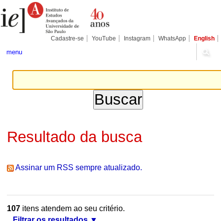
Ir
Ferramentas
Seções
para
Pessoais
o
conteúdo.
|
Cadastre-se
YouTube
Instagram
WhatsApp
English
Ir
para
menu
a
navegação
Resultado da busca
Assinar um RSS sempre atualizado.
107
itens atendem ao seu critério.
Filtrar os resultados