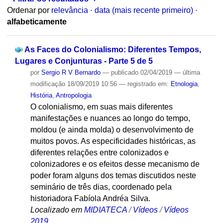
Ordenar por
relevância
·
data (mais recente primeiro)
·
alfabeticamente
As Faces do Colonialismo: Diferentes Tempos,
Lugares e Conjunturas - Parte 5 de 5
por
Sergio R V Bernardo
—
publicado
02/04/2019
—
última
modificação
18/09/2019 10:56
— registrado em:
Etnologia
,
História
,
Antropologia
O colonialismo, em suas mais diferentes
manifestações e nuances ao longo do tempo,
moldou (e ainda molda) o desenvolvimento de
muitos povos. As especificidades históricas, as
diferentes relações entre colonizados e
colonizadores e os efeitos desse mecanismo de
poder foram alguns dos temas discutidos neste
seminário de três dias, coordenado pela
historiadora Fabíola Andréa Silva.
Localizado em
MIDIATECA
/
Vídeos
/
Vídeos
2019