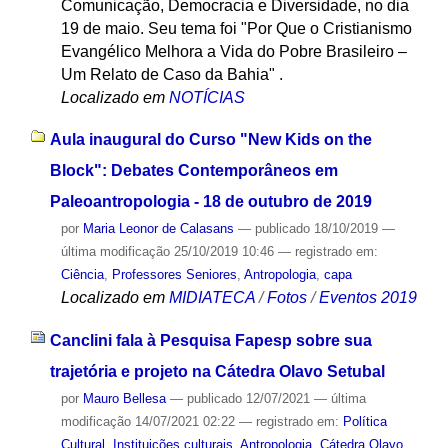
Comunicação, Democracia e Diversidade, no dia
19 de maio. Seu tema foi "Por Que o Cristianismo
Evangélico Melhora a Vida do Pobre Brasileiro –
Um Relato de Caso da Bahia" .
Localizado em
NOTÍCIAS
Aula inaugural do Curso "New Kids on the
Block": Debates Contemporâneos em
Paleoantropologia - 18 de outubro de 2019
por
Maria Leonor de Calasans
—
publicado
18/10/2019
—
última modificação
25/10/2019 10:46
— registrado em:
Ciência
,
Professores Seniores
,
Antropologia
,
capa
Localizado em
MIDIATECA
/
Fotos
/
Eventos 2019
Canclini fala à Pesquisa Fapesp sobre sua
trajetória e projeto na Cátedra Olavo Setubal
por
Mauro Bellesa
—
publicado
12/07/2021
—
última
modificação
14/07/2021 02:22
— registrado em:
Política
Cultural
,
Instituições culturais
,
Antropologia
,
Cátedra Olavo