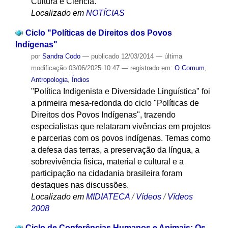
Cultura e Ciência.
Localizado em
NOTÍCIAS
Ciclo "Políticas de Direitos dos Povos
Indígenas"
por
Sandra Codo
—
publicado
12/03/2014
—
última
modificação
03/06/2025 10:47
— registrado em:
O Comum
,
Antropologia
,
Índios
"Política Indigenista e Diversidade Linguística" foi
a primeira mesa-redonda do ciclo "Políticas de
Direitos dos Povos Indígenas", trazendo
especialistas que relataram vivências em projetos
e parcerias com os povos indígenas. Temas como
a defesa das terras, a preservação da língua, a
sobrevivência física, material e cultural e a
participação na cidadania brasileira foram
destaques nas discussões.
Localizado em
MIDIATECA
/
Vídeos
/
Vídeos
2008
Ciclo de Conferências Humanos e Animais: Os