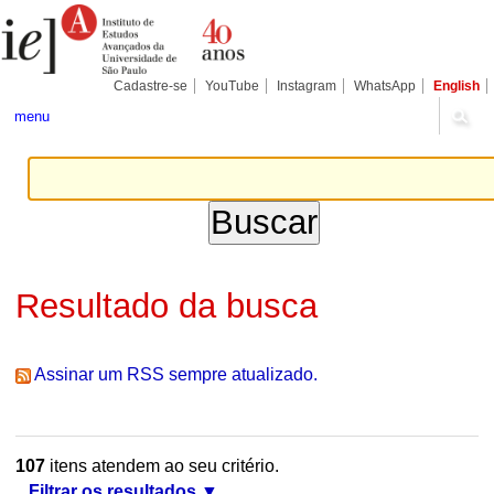
Ir
Ferramentas
Seções
para
Pessoais
o
conteúdo.
|
Cadastre-se
YouTube
Instagram
WhatsApp
English
Ir
para
menu
a
navegação
Resultado da busca
Assinar um RSS sempre atualizado.
107
itens atendem ao seu critério.
Filtrar os resultados