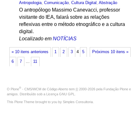
Antropologia
,
Comunicação
,
Cultura Digital
,
Abstração
O antropólogo Massimo Canevacci, professor
visitante do IEA, falará sobre as relações
reflexivas entre o método etnográfico e a cultura
digital.
Localizado em
NOTÍCIAS
« 10 itens anteriores
1
2
3
4
5
Próximos 10 itens »
6
7
…
11
®
O
Plone
- CMS/WCM de Código Aberto
tem
©
2000-2026 pela
Fundação Plone
e
amigos. Distribuído sob a
Licença GNU GPL
.
This Plone Theme brought to you by
Simples Consultoria
.