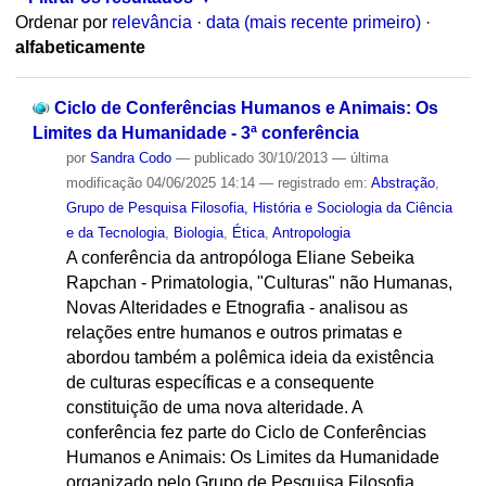
Ordenar por
relevância
·
data (mais recente primeiro)
·
alfabeticamente
Ciclo de Conferências Humanos e Animais: Os
Limites da Humanidade - 3ª conferência
por
Sandra Codo
—
publicado
30/10/2013
—
última
modificação
04/06/2025 14:14
— registrado em:
Abstração
,
Grupo de Pesquisa Filosofia, História e Sociologia da Ciência
e da Tecnologia
,
Biologia
,
Ética
,
Antropologia
A conferência da antropóloga Eliane Sebeika
Rapchan - Primatologia, "Culturas" não Humanas,
Novas Alteridades e Etnografia - analisou as
relações entre humanos e outros primatas e
abordou também a polêmica ideia da existência
de culturas específicas e a consequente
constituição de uma nova alteridade. A
conferência fez parte do Ciclo de Conferências
Humanos e Animais: Os Limites da Humanidade
organizado pelo Grupo de Pesquisa Filosofia,