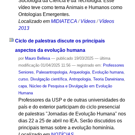
Sociologia da Ciência e da Tecnologia. Esse
vídeo teve como tema Animais e Humanos como
Ontologias Emergentes.
Localizado em
MIDIATECA
/
Vídeos
/
Vídeos
2013
Ciclo de palestras discute os principais
aspectos da evolução humana
por
Mauro Bellesa
—
publicado
19/03/2025
—
última
modificação
01/04/2025 11:56
— registrado em:
Professores
Seniores
,
Paleoantropologia
,
Arqueologia
,
Evolução humana
,
curso
,
Divulgação científica
,
Antropologia
,
Teoria Darwiniana
,
capa
,
Núcleo de Pesquisa e Divulgação em Evolução
Humana
Professores da USP e de outras universidades do
país e do exterior participam do ciclo presencial
de palestras "Jornadas de Evolução Humana" nos
dias 22 a 25 de abril no IEA. Serão discutidos os
principais temas sobre a evolução hominínia.
Localizado em
NOTÍCIAS