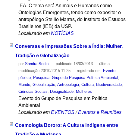
IEA. O tema será Animais e Humanos como
Ontologias Emergentes, tendo como expositor o
antropólogo Stellio Marras, do Instituto de Estudos
Brasileiros (IEB) da USP.
Localizado em
NOTÍCIAS
Conversas e Impressões Sobre a Índia: Mulher,
Tradição e Globalização
por
Sandra Sedini
—
publicado
18/03/2013
—
última
modificação
20/10/2015 11:25
— registrado em:
Evento
público
,
Pesquisa
,
Grupo de Pesquisa Política Ambiental
,
Mundo
,
Globalização
,
Antropologia
,
Cultura
,
Biodiversidade
,
Ciências Sociais
,
Desigualdade
,
Mulheres
Evento do Grupo de Pesquisa em Política
Ambiental
Localizado em
EVENTOS
/
Eventos e Reuniões
Cosmologia Bororo: A Cultura Indígena entre
Tradição e Mudança