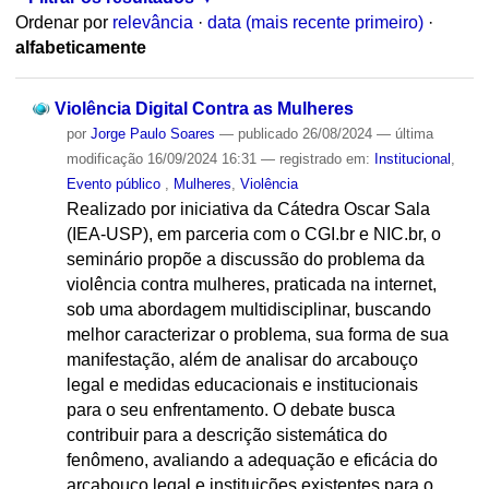
Ordenar por
relevância
·
data (mais recente primeiro)
·
alfabeticamente
Violência Digital Contra as Mulheres
por
Jorge Paulo Soares
—
publicado
26/08/2024
—
última
modificação
16/09/2024 16:31
— registrado em:
Institucional
,
Evento público
,
Mulheres
,
Violência
Realizado por iniciativa da Cátedra Oscar Sala
(IEA-USP), em parceria com o CGI.br e NIC.br, o
seminário propõe a discussão do problema da
violência contra mulheres, praticada na internet,
sob uma abordagem multidisciplinar, buscando
melhor caracterizar o problema, sua forma de sua
manifestação, além de analisar do arcabouço
legal e medidas educacionais e institucionais
para o seu enfrentamento. O debate busca
contribuir para a descrição sistemática do
fenômeno, avaliando a adequação e eficácia do
arcabouço legal e instituições existentes para o