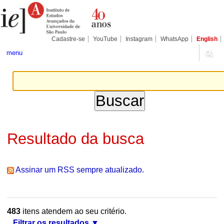
Ir
Ferramentas
Seções
para
Pessoais
o
conteúdo.
|
Cadastre-se
YouTube
Instagram
WhatsApp
English
Ir
para
menu
a
navegação
Resultado da busca
Assinar um RSS sempre atualizado.
483
itens atendem ao seu critério.
Filtrar os resultados