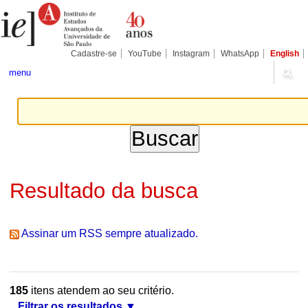
Ir
Ferramentas
Seções
para
Pessoais
o
conteúdo.
|
Cadastre-se
YouTube
Instagram
WhatsApp
English
Ir
para
menu
a
navegação
Resultado da busca
Assinar um RSS sempre atualizado.
185
itens atendem ao seu critério.
Filtrar os resultados