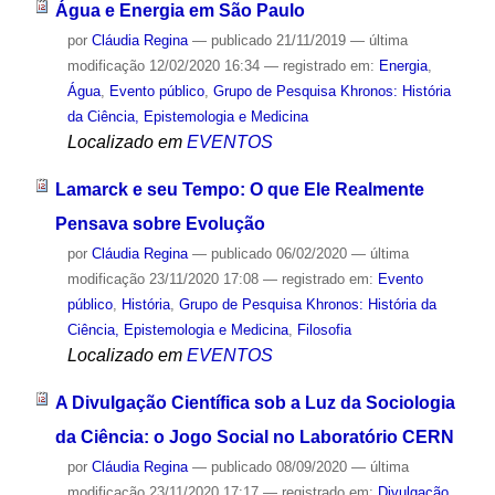
Água e Energia em São Paulo
por
Cláudia Regina
—
publicado
21/11/2019
—
última
modificação
12/02/2020 16:34
— registrado em:
Energia
,
Água
,
Evento público
,
Grupo de Pesquisa Khronos: História
da Ciência, Epistemologia e Medicina
Localizado em
EVENTOS
Lamarck e seu Tempo: O que Ele Realmente
Pensava sobre Evolução
por
Cláudia Regina
—
publicado
06/02/2020
—
última
modificação
23/11/2020 17:08
— registrado em:
Evento
público
,
História
,
Grupo de Pesquisa Khronos: História da
Ciência, Epistemologia e Medicina
,
Filosofia
Localizado em
EVENTOS
A Divulgação Científica sob a Luz da Sociologia
da Ciência: o Jogo Social no Laboratório CERN
por
Cláudia Regina
—
publicado
08/09/2020
—
última
modificação
23/11/2020 17:17
— registrado em:
Divulgação