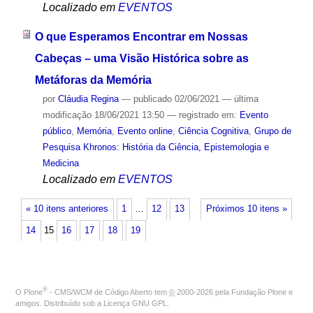
Localizado em
EVENTOS
O que Esperamos Encontrar em Nossas
Cabeças – uma Visão Histórica sobre as
Metáforas da Memória
por
Cláudia Regina
—
publicado
02/06/2021
—
última
modificação
18/06/2021 13:50
— registrado em:
Evento
público
,
Memória
,
Evento online
,
Ciência Cognitiva
,
Grupo de
Pesquisa Khronos: História da Ciência, Epistemologia e
Medicina
Localizado em
EVENTOS
« 10 itens anteriores
1
…
12
13
Próximos 10 itens »
14
15
16
17
18
19
®
O
Plone
- CMS/WCM de Código Aberto
tem
©
2000-2026 pela
Fundação Plone
e
amigos. Distribuído sob a
Licença GNU GPL
.