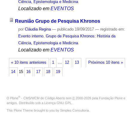
Ciência, Epistemologia e Medicina
Localizado em
EVENTOS
Reunião Grupo de Pesquisa Khronos
por
Cláudia Regina
—
publicado
19/09/2017
— registrado em:
Evento interno
,
Grupo de Pesquisa Khronos: História da
Ciência, Epistemologia e Medicina
Localizado em
EVENTOS
« 10 itens anteriores
1
…
12
13
Próximos 10 itens »
14
15
16
17
18
19
®
O
Plone
- CMS/WCM de Código Aberto
tem
©
2000-2026 pela
Fundação Plone
e
amigos. Distribuído sob a
Licença GNU GPL
.
This Plone Theme brought to you by
Simples Consultoria
.