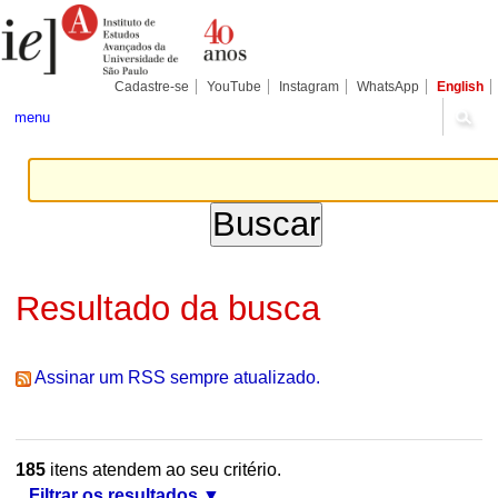
Ir
Ferramentas
Seções
para
Pessoais
o
conteúdo.
|
Cadastre-se
YouTube
Instagram
WhatsApp
English
Ir
para
menu
a
navegação
Resultado da busca
Assinar um RSS sempre atualizado.
185
itens atendem ao seu critério.
Filtrar os resultados