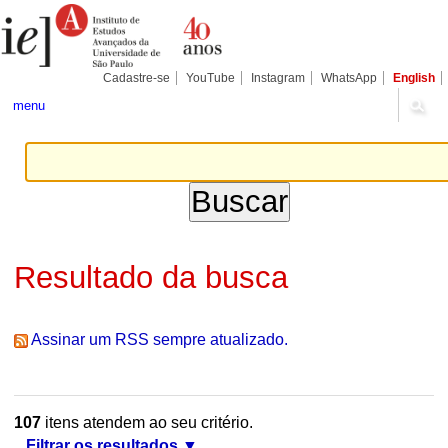
Ir
Ferramentas
Seções
para
Pessoais
o
conteúdo.
|
Cadastre-se
YouTube
Instagram
WhatsApp
English
Ir
para
menu
a
navegação
Resultado da busca
Assinar um RSS sempre atualizado.
107
itens atendem ao seu critério.
Filtrar os resultados