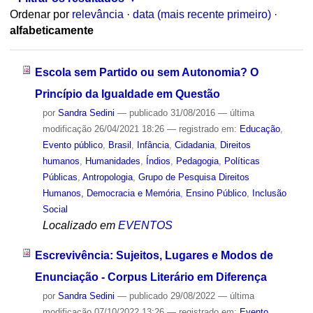
Ordenar por
relevância
·
data (mais recente primeiro)
·
alfabeticamente
Escola sem Partido ou sem Autonomia? O
Princípio da Igualdade em Questão
por
Sandra Sedini
—
publicado
31/08/2016
—
última
modificação
26/04/2021 18:26
— registrado em:
Educação
,
Evento público
,
Brasil
,
Infância
,
Cidadania
,
Direitos
humanos
,
Humanidades
,
Índios
,
Pedagogia
,
Políticas
Públicas
,
Antropologia
,
Grupo de Pesquisa Direitos
Humanos, Democracia e Memória
,
Ensino Público
,
Inclusão
Social
Localizado em
EVENTOS
Escrevivência: Sujeitos, Lugares e Modos de
Enunciação - Corpus Literário em Diferença
por
Sandra Sedini
—
publicado
29/08/2022
—
última
modificação
07/10/2022 13:26
— registrado em:
Evento