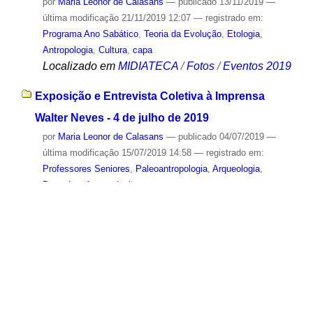
por
Maria Leonor de Calasans
—
publicado
13/11/2019
—
última modificação
21/11/2019 12:07
— registrado em:
Programa Ano Sabático
,
Teoria da Evolução
,
Etologia
,
Antropologia
,
Cultura
,
capa
Localizado em
MIDIATECA
/
Fotos
/
Eventos 2019
Exposição e Entrevista Coletiva à Imprensa
Walter Neves - 4 de julho de 2019
por
Maria Leonor de Calasans
—
publicado
04/07/2019
—
última modificação
15/07/2019 14:58
— registrado em:
Professores Seniores
,
Paleoantropologia
,
Arqueologia
,
Pesquisa
,
Antropologia
,
capa
Localizado em
MIDIATECA
/
Fotos
/
Eventos 2019
Genocides and Political Violence in a New
Political Order
por
Sandra Codo
—
publicado
02/04/2014
—
última
modificação
04/06/2025 08:54
— registrado em:
Cátedra
Unesco
,
Violência
,
Antropologia
,
Política
,
Transformação
As novas relações geopolítica e os poderes