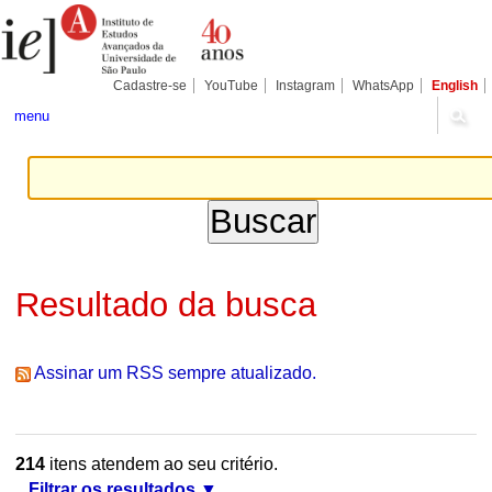
Ir
Ferramentas
Seções
para
Pessoais
o
conteúdo.
|
Cadastre-se
YouTube
Instagram
WhatsApp
English
Ir
para
menu
a
navegação
Resultado da busca
Assinar um RSS sempre atualizado.
214
itens atendem ao seu critério.
Filtrar os resultados