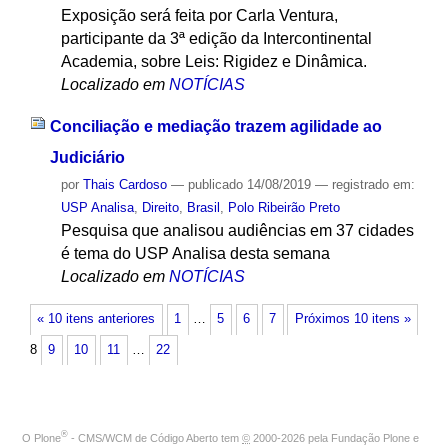
Exposição será feita por Carla Ventura,
participante da 3ª edição da Intercontinental
Academia, sobre Leis: Rigidez e Dinâmica.
Localizado em
NOTÍCIAS
Conciliação e mediação trazem agilidade ao
Judiciário
por
Thais Cardoso
—
publicado
14/08/2019
— registrado em:
USP Analisa
,
Direito
,
Brasil
,
Polo Ribeirão Preto
Pesquisa que analisou audiências em 37 cidades
é tema do USP Analisa desta semana
Localizado em
NOTÍCIAS
« 10 itens anteriores
1
…
5
6
7
Próximos 10 itens »
8
9
10
11
…
22
®
O
Plone
- CMS/WCM de Código Aberto
tem
©
2000-2026 pela
Fundação Plone
e