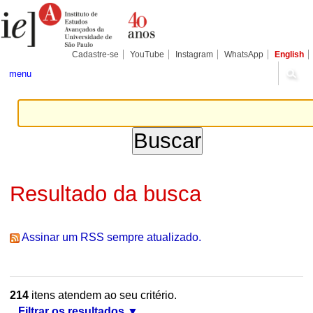
Ir
Ferramentas
Seções
para
Pessoais
o
conteúdo.
|
Cadastre-se
YouTube
Instagram
WhatsApp
English
Ir
para
menu
a
navegação
Resultado da busca
Assinar um RSS sempre atualizado.
214
itens atendem ao seu critério.
Filtrar os resultados