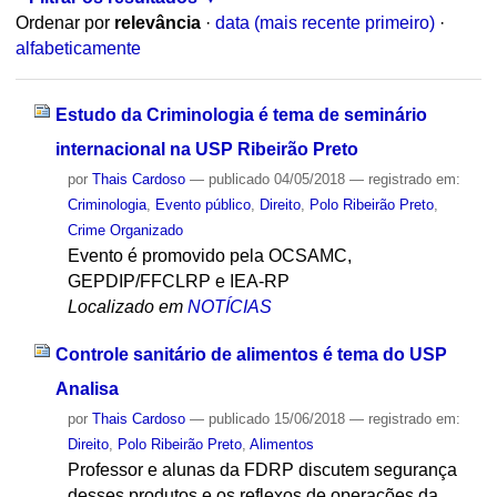
Ordenar por
relevância
·
data (mais recente primeiro)
·
alfabeticamente
Estudo da Criminologia é tema de seminário
internacional na USP Ribeirão Preto
por
Thais Cardoso
—
publicado
04/05/2018
— registrado em:
Criminologia
,
Evento público
,
Direito
,
Polo Ribeirão Preto
,
Crime Organizado
Evento é promovido pela OCSAMC,
GEPDIP/FFCLRP e IEA-RP
Localizado em
NOTÍCIAS
Controle sanitário de alimentos é tema do USP
Analisa
por
Thais Cardoso
—
publicado
15/06/2018
— registrado em:
Direito
,
Polo Ribeirão Preto
,
Alimentos
Professor e alunas da FDRP discutem segurança
desses produtos e os reflexos de operações da