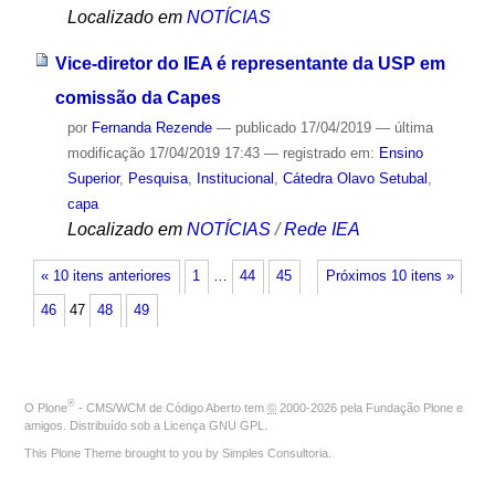
Localizado em
NOTÍCIAS
Vice-diretor do IEA é representante da USP em
comissão da Capes
por
Fernanda Rezende
—
publicado
17/04/2019
—
última
modificação
17/04/2019 17:43
— registrado em:
Ensino
Superior
,
Pesquisa
,
Institucional
,
Cátedra Olavo Setubal
,
capa
Localizado em
NOTÍCIAS
/
Rede IEA
« 10 itens anteriores
1
…
44
45
Próximos 10 itens »
46
47
48
49
®
O
Plone
- CMS/WCM de Código Aberto
tem
©
2000-2026 pela
Fundação Plone
e
amigos. Distribuído sob a
Licença GNU GPL
.
This Plone Theme brought to you by
Simples Consultoria
.