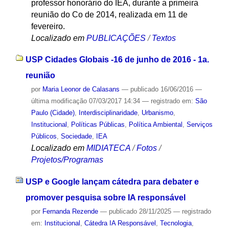
professor honorário do IEA, durante a primeira
reunião do Co de 2014, realizada em 11 de
fevereiro.
Localizado em
PUBLICAÇÕES
/
Textos
USP Cidades Globais -16 de junho de 2016 - 1a.
reunião
por
Maria Leonor de Calasans
—
publicado
16/06/2016
—
última modificação
07/03/2017 14:34
— registrado em:
São
Paulo (Cidade)
,
Interdisciplinaridade
,
Urbanismo
,
Institucional
,
Políticas Públicas
,
Política Ambiental
,
Serviços
Públicos
,
Sociedade
,
IEA
Localizado em
MIDIATECA
/
Fotos
/
Projetos/Programas
USP e Google lançam cátedra para debater e
promover pesquisa sobre IA responsável
por
Fernanda Rezende
—
publicado
28/11/2025
— registrado
em:
Institucional
,
Cátedra IA Responsável
,
Tecnologia
,