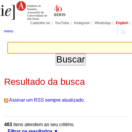
Ir
Ferramentas
Seções
para
Pessoais
o
conteúdo.
|
Cadastre-se
YouTube
Instagram
WhatsApp
English
Ir
para
menu
a
navegação
Resultado da busca
Assinar um RSS sempre atualizado.
483
itens atendem ao seu critério.
Filtrar os resultados