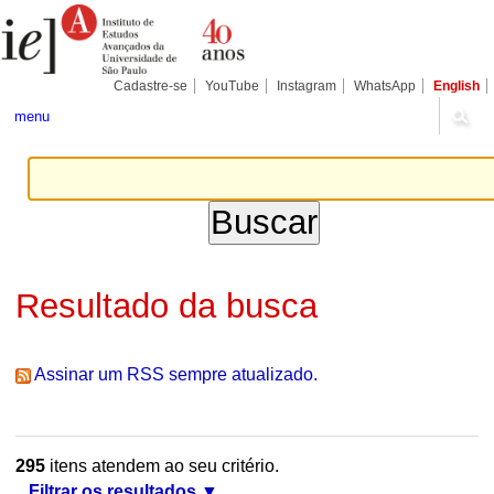
Ir
Ferramentas
Seções
para
Pessoais
o
conteúdo.
|
Cadastre-se
YouTube
Instagram
WhatsApp
English
Ir
para
menu
a
navegação
Resultado da busca
Assinar um RSS sempre atualizado.
295
itens atendem ao seu critério.
Filtrar os resultados