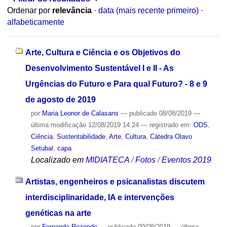
Ordenar por
relevância
·
data (mais recente primeiro)
·
alfabeticamente
Arte, Cultura e Ciência e os Objetivos do
Desenvolvimento Sustentável I e II - As
Urgências do Futuro e Para qual Futuro? - 8 e 9
de agosto de 2019
por
Maria Leonor de Calasans
—
publicado
08/08/2019
—
última modificação
12/08/2019 14:24
— registrado em:
ODS
,
Ciência
,
Sustentabilidade
,
Arte
,
Cultura
,
Cátedra Olavo
Setubal
,
capa
Localizado em
MIDIATECA
/
Fotos
/
Eventos 2019
Artistas, engenheiros e psicanalistas discutem
interdisciplinaridade, IA e intervenções
genéticas na arte
por
Fernanda Rezende
—
publicado
09/08/2019
—
última