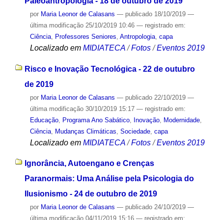
Paleoantropologia - 18 de outubro de 2019
por
Maria Leonor de Calasans
—
publicado
18/10/2019
—
última modificação
25/10/2019 10:46
— registrado em:
Ciência
,
Professores Seniores
,
Antropologia
,
capa
Localizado em
MIDIATECA
/
Fotos
/
Eventos 2019
Risco e Inovação Tecnológica - 22 de outubro
de 2019
por
Maria Leonor de Calasans
—
publicado
22/10/2019
—
última modificação
30/10/2019 15:17
— registrado em:
Educação
,
Programa Ano Sabático
,
Inovação
,
Modernidade
,
Ciência
,
Mudanças Climáticas
,
Sociedade
,
capa
Localizado em
MIDIATECA
/
Fotos
/
Eventos 2019
Ignorância, Autoengano e Crenças
Paranormais: Uma Análise pela Psicologia do
Ilusionismo - 24 de outubro de 2019
por
Maria Leonor de Calasans
—
publicado
24/10/2019
—
última modificação
04/11/2019 15:16
— registrado em: