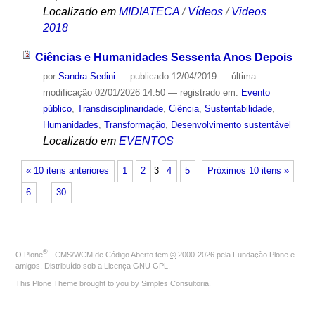
Localizado em
MIDIATECA
/
Vídeos
/
Videos
2018
Ciências e Humanidades Sessenta Anos Depois
por
Sandra Sedini
—
publicado
12/04/2019
—
última
modificação
02/01/2026 14:50
— registrado em:
Evento
público
,
Transdisciplinaridade
,
Ciência
,
Sustentabilidade
,
Humanidades
,
Transformação
,
Desenvolvimento sustentável
Localizado em
EVENTOS
« 10 itens anteriores
1
2
3
4
5
Próximos 10 itens »
6
…
30
®
O
Plone
- CMS/WCM de Código Aberto
tem
©
2000-2026 pela
Fundação Plone
e
amigos. Distribuído sob a
Licença GNU GPL
.
This Plone Theme brought to you by
Simples Consultoria
.