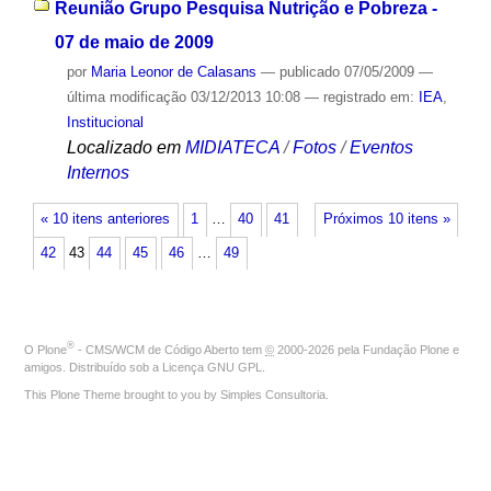
Reunião Grupo Pesquisa Nutrição e Pobreza -
07 de maio de 2009
por
Maria Leonor de Calasans
—
publicado
07/05/2009
—
última modificação
03/12/2013 10:08
— registrado em:
IEA
,
Institucional
Localizado em
MIDIATECA
/
Fotos
/
Eventos
Internos
« 10 itens anteriores
1
…
40
41
Próximos 10 itens »
42
43
44
45
46
…
49
®
O
Plone
- CMS/WCM de Código Aberto
tem
©
2000-2026 pela
Fundação Plone
e
amigos. Distribuído sob a
Licença GNU GPL
.
This Plone Theme brought to you by
Simples Consultoria
.