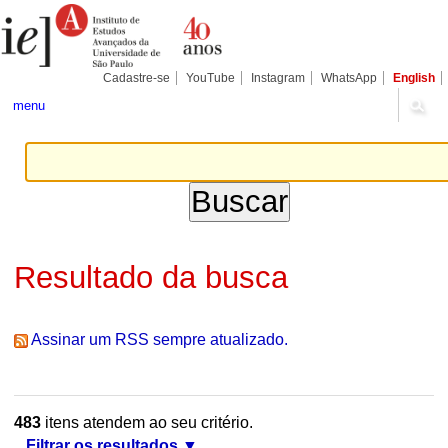
Ir
Ferramentas
Seções
para
Pessoais
o
conteúdo.
|
Cadastre-se
YouTube
Instagram
WhatsApp
English
Ir
para
menu
a
navegação
Resultado da busca
Assinar um RSS sempre atualizado.
483
itens atendem ao seu critério.
Filtrar os resultados