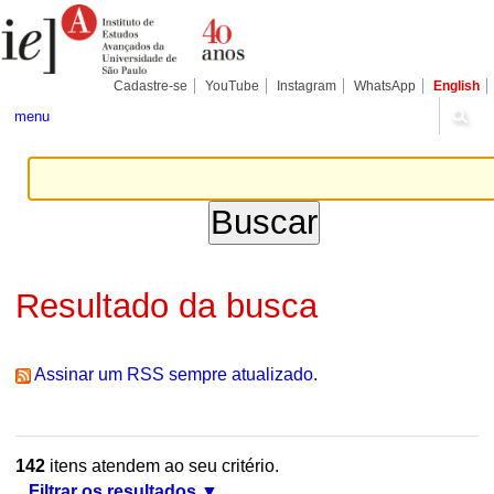
Ir
Ferramentas
Seções
para
Pessoais
o
conteúdo.
|
Cadastre-se
YouTube
Instagram
WhatsApp
English
Ir
para
menu
a
navegação
Resultado da busca
Assinar um RSS sempre atualizado.
142
itens atendem ao seu critério.
Filtrar os resultados