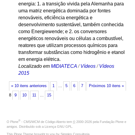
energia: 1. a transição vivida pela Alemanha para
uma matriz energética dominada por fontes
renováveis, eficiência energética e
desenvolvimento sustentável, também conhecida
como Energiewende; e 2. os conversores
energéticos renováveis ou células a combustível,
reatores que utilizam processos químicos para
transformar substâncias como hidrogênio e etanol
em energia elétrica.
Localizado em
MIDIATECA
/
Vídeos
/
Vídeos
2015
« 10 itens anteriores
1
…
5
6
7
Próximos 10 itens »
8
9
10
11
…
15
®
O
Plone
- CMS/WCM de Código Aberto
tem
©
2000-2026 pela
Fundação Plone
e
amigos. Distribuído sob a
Licença GNU GPL
.
This Plone Theme brought to you by
Simples Consultoria
.