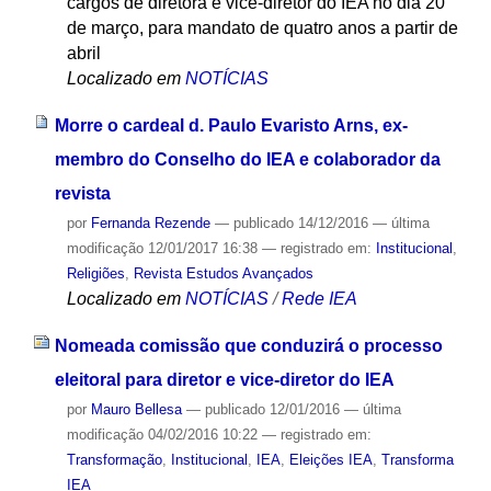
cargos de diretora e vice-diretor do IEA no dia 20
de março, para mandato de quatro anos a partir de
abril
Localizado em
NOTÍCIAS
Morre o cardeal d. Paulo Evaristo Arns, ex-
membro do Conselho do IEA e colaborador da
revista
por
Fernanda Rezende
—
publicado
14/12/2016
—
última
modificação
12/01/2017 16:38
— registrado em:
Institucional
,
Religiões
,
Revista Estudos Avançados
Localizado em
NOTÍCIAS
/
Rede IEA
Nomeada comissão que conduzirá o processo
eleitoral para diretor e vice-diretor do IEA
por
Mauro Bellesa
—
publicado
12/01/2016
—
última
modificação
04/02/2016 10:22
— registrado em:
Transformação
,
Institucional
,
IEA
,
Eleições IEA
,
Transforma
IEA