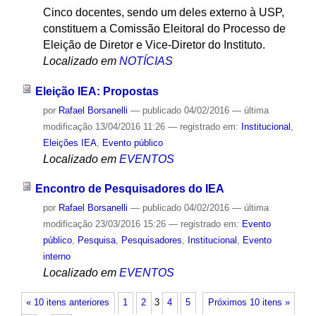
Cinco docentes, sendo um deles externo à USP,
constituem a Comissão Eleitoral do Processo de
Eleição de Diretor e Vice-Diretor do Instituto.
Localizado em
NOTÍCIAS
Eleição IEA: Propostas
por
Rafael Borsanelli
—
publicado
04/02/2016
—
última
modificação
13/04/2016 11:26
— registrado em:
Institucional
,
Eleições IEA
,
Evento público
Localizado em
EVENTOS
Encontro de Pesquisadores do IEA
por
Rafael Borsanelli
—
publicado
04/02/2016
—
última
modificação
23/03/2016 15:26
— registrado em:
Evento
público
,
Pesquisa
,
Pesquisadores
,
Institucional
,
Evento
interno
Localizado em
EVENTOS
« 10 itens anteriores
1
2
3
4
5
Próximos 10 itens »