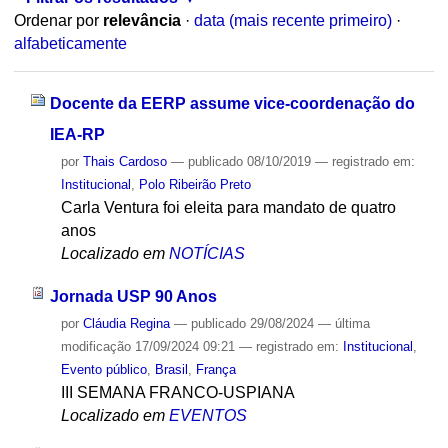
Ordenar por
relevância
·
data (mais recente primeiro)
·
alfabeticamente
Docente da EERP assume vice-coordenação do
IEA-RP
por
Thais Cardoso
—
publicado
08/10/2019
— registrado em:
Institucional
,
Polo Ribeirão Preto
Carla Ventura foi eleita para mandato de quatro
anos
Localizado em
NOTÍCIAS
Jornada USP 90 Anos
por
Cláudia Regina
—
publicado
29/08/2024
—
última
modificação
17/09/2024 09:21
— registrado em:
Institucional
,
Evento público
,
Brasil
,
França
III SEMANA FRANCO-USPIANA
Localizado em
EVENTOS