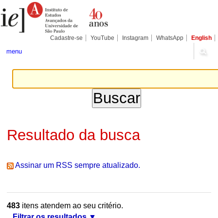
Ir
Ferramentas
Seções
para
Pessoais
o
conteúdo.
|
Cadastre-se
YouTube
Instagram
WhatsApp
English
Ir
para
menu
a
navegação
Resultado da busca
Assinar um RSS sempre atualizado.
483
itens atendem ao seu critério.
Filtrar os resultados