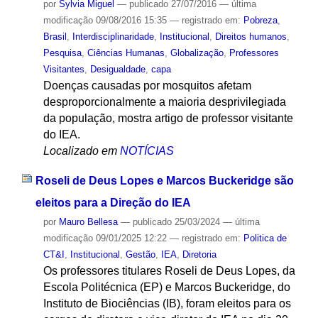
por
Sylvia Miguel
—
publicado
27/07/2016
—
última
modificação
09/08/2016 15:35
— registrado em:
Pobreza
,
Brasil
,
Interdisciplinaridade
,
Institucional
,
Direitos humanos
,
Pesquisa
,
Ciências Humanas
,
Globalização
,
Professores
Visitantes
,
Desigualdade
,
capa
Doenças causadas por mosquitos afetam
desproporcionalmente a maioria desprivilegiada
da população, mostra artigo de professor visitante
do IEA.
Localizado em
NOTÍCIAS
Roseli de Deus Lopes e Marcos Buckeridge são
eleitos para a Direção do IEA
por
Mauro Bellesa
—
publicado
25/03/2024
—
última
modificação
09/01/2025 12:22
— registrado em:
Politica de
CT&I
,
Institucional
,
Gestão
,
IEA
,
Diretoria
Os professores titulares Roseli de Deus Lopes, da
Escola Politécnica (EP) e Marcos Buckeridge, do
Instituto de Biociências (IB), foram eleitos para os