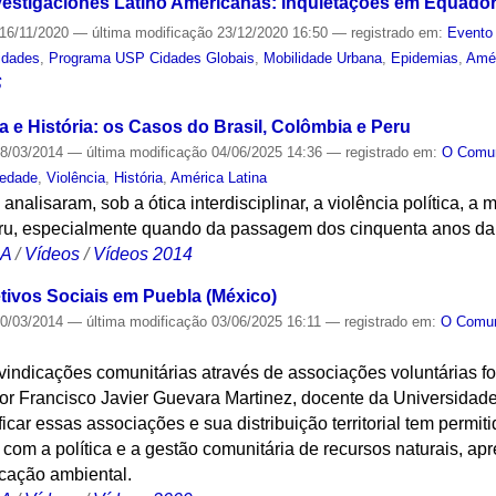
estigaciones Latino Americanas: Inquietações em Equador
16/11/2020
—
última modificação
23/12/2020 16:50
— registrado em:
Evento 
idades
,
Programa USP Cidades Globais
,
Mobilidade Urbana
,
Epidemias
,
Amér
S
ia e História: os Casos do Brasil, Colômbia e Peru
8/03/2014
—
última modificação
04/06/2025 14:36
— registrado em:
O Com
iedade
,
Violência
,
História
,
América Latina
analisaram, sob a ótica interdisciplinar, a violência política, a
ru, especialmente quando da passagem dos cinquenta anos da di
CA
/
Vídeos
/
Vídeos 2014
tivos Sociais em Puebla (México)
0/03/2014
—
última modificação
03/06/2025 16:11
— registrado em:
O Com
ivindicações comunitárias através de associações voluntárias fo
or Francisco Javier Guevara Martinez, docente da Universida
icar essas associações e sua distribuição territorial tem permi
 com a política e a gestão comunitária de recursos naturais, 
ucação ambiental.