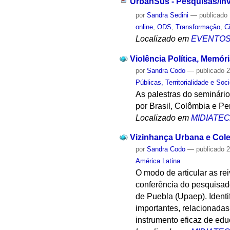
UrbanSus - Pesquisas/Inv
por
Sandra Sedini
—
publicado
online
,
ODS
,
Transformação
,
C
Localizado em
EVENTO
Violência Política, Memór
por
Sandra Codo
—
publicado
2
Públicas, Territorialidade e Soc
As palestras do seminário 
por Brasil, Colômbia e Pe
Localizado em
MIDIATE
Vizinhança Urbana e Cole
por
Sandra Codo
—
publicado
2
América Latina
O modo de articular as re
conferência do pesquisad
de Puebla (Upaep). Identif
importantes, relacionadas
instrumento eficaz de ed