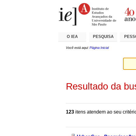
Ir
Ferramentas
Seções
para
Pessoais
o
conteúdo.
|
Ir
para
a
O IEA
PESQUISA
PESS
navegação
Você está aqui:
Página Inicial
Resultado da bu
123
itens atendem ao seu critéri