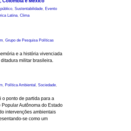
, Colômbia e México
público
,
Sustentabilidade
,
Evento
ica Latina
,
Clima
um
,
Grupo de Pesquisa Políticas
 memória e a história vivenciada
tadura militar brasileira.
um
,
Política Ambiental
,
Sociedade
,
i o ponto de partida para a
de Popular Autônoma do Estado
tido intervenções ambientais
apresentando-se como um