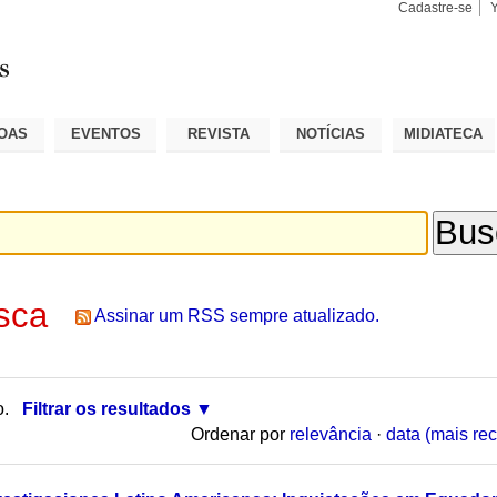
Cadastre-se
Busca
Busca
Avançad
OAS
EVENTOS
REVISTA
NOTÍCIAS
MIDIATECA
sca
Assinar um RSS sempre atualizado.
o.
Filtrar os resultados
Ordenar por
relevância
·
data (mais rec