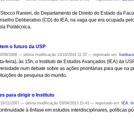
 Stocco Ranieri, do Departamento de Direito do Estado da Facu
onselho Deliberativo (CD) do IEA, na vaga que era ocupada pel
la Politécnica.
S
atem o futuro da USP
0/08/2008
—
última modificação
13/10/2014 11:33
— registrado em:
Instituci
ta-feira), às 15h, o Instituto de Estudos Avançados (IEA) da USP
iversidade num debate sobre as ações prioritárias para que na
tituições de pesquisa do mundo.
S
 para dirigir o Instituto
16/11/2007
—
última modificação
03/04/2013 15:43
— registrado em:
IEA
,
In
ntinuidade à ênfase em estudos interdisciplinares, políticas p
S