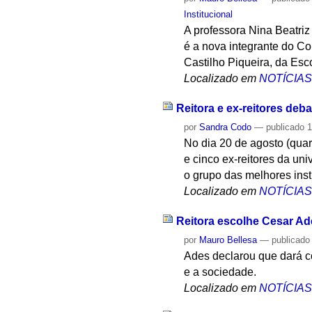
Institucional
A professora Nina Beatriz
é a nova integrante do C
Castilho Piqueira, da Esco
Localizado em
NOTÍCIA
Reitora e ex-reitores deb
por
Sandra Codo
—
publicado
1
No dia 20 de agosto (quar
e cinco ex-reitores da un
o grupo das melhores ins
Localizado em
NOTÍCIA
Reitora escolhe Cesar Ades
por
Mauro Bellesa
—
publicado
Ades declarou que dará co
e a sociedade.
Localizado em
NOTÍCIA