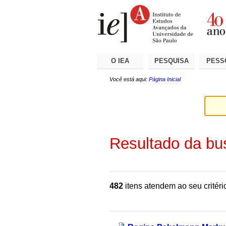
Ir
Ferramentas
Seções
para
Pessoais
o
conteúdo.
|
Ir
para
a
O IEA
PESQUISA
PESS
navegação
Você está aqui:
Página Inicial
Resultado da bu
482
itens atendem ao seu critéri