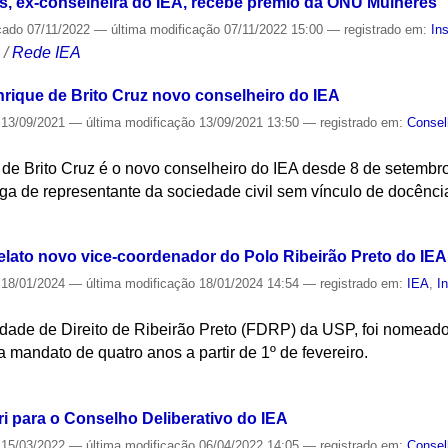
, ex-conselheira do IEA, recebe prêmio da ONU Mulheres
cado
07/11/2022
—
última modificação
07/11/2022 15:00
— registrado em:
Ins
S
/
Rede IEA
nrique de Brito Cruz novo conselheiro do IEA
13/09/2021
—
última modificação
13/09/2021 13:50
— registrado em:
Consel
 de Brito Cruz é o novo conselheiro do IEA desde 8 de setembro
a de representante da sociedade civil sem vínculo de docênc
S
elato novo vice-coordenador do Polo Ribeirão Preto do IEA
18/01/2024
—
última modificação
18/01/2024 14:54
— registrado em:
IEA
,
I
ldade de Direito de Ribeirão Preto (FDRP) da USP, foi nomead
a mandato de quatro anos a partir de 1º de fevereiro.
S
i para o Conselho Deliberativo do IEA
15/03/2022
—
última modificação
06/04/2022 14:05
— registrado em:
Consel