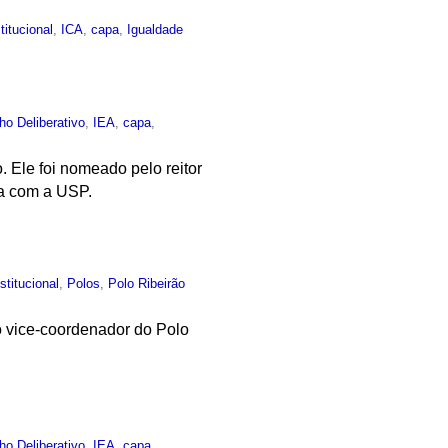
titucional
,
ICA
,
capa
,
Igualdade
ho Deliberativo
,
IEA
,
capa
,
. Ele foi nomeado pelo reitor
ia com a USP.
nstitucional
,
Polos
,
Polo Ribeirão
o vice-coordenador do Polo
ho Deliberativo
,
IEA
,
capa
,