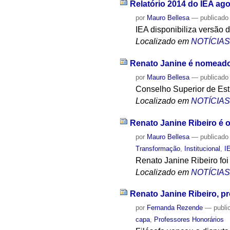
Relatório 2014 do IEA ago
por
Mauro Bellesa
—
publicado
IEA disponibiliza versão d
Localizado em
NOTÍCIA
Renato Janine é nomeado
por
Mauro Bellesa
—
publicado
Conselho Superior de Es
Localizado em
NOTÍCIA
Renato Janine Ribeiro é o
por
Mauro Bellesa
—
publicado
Transformação
,
Institucional
,
I
Renato Janine Ribeiro fo
Localizado em
NOTÍCIA
Renato Janine Ribeiro, pr
por
Fernanda Rezende
—
publi
capa
,
Professores Honorários