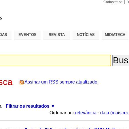
Cadastre-se
Busca
Busca
Avançad
OAS
EVENTOS
REVISTA
NOTÍCIAS
MIDIATECA
sca
Assinar um RSS sempre atualizado.
o.
Filtrar os resultados
Ordenar por
relevância
·
data (mais rec