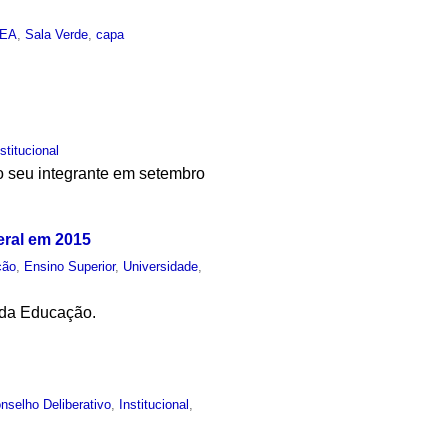
IEA
,
Sala Verde
,
capa
nstitucional
 seu integrante em setembro
eral em 2015
ção
,
Ensino Superior
,
Universidade
,
a da Educação.
nselho Deliberativo
,
Institucional
,