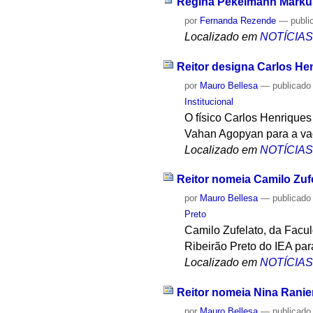
Regina Pekelmann Markus
por
Fernanda Rezende
—
publi
Localizado em
NOTÍCIA
Reitor designa Carlos He
por
Mauro Bellesa
—
publicado
Institucional
O físico Carlos Henriques
Vahan Agopyan para a vag
Localizado em
NOTÍCIA
Reitor nomeia Camilo Zuf
por
Mauro Bellesa
—
publicado
Preto
Camilo Zufelato, da Facu
Ribeirão Preto do IEA par
Localizado em
NOTÍCIA
Reitor nomeia Nina Ranier
por
Mauro Bellesa
—
publicado