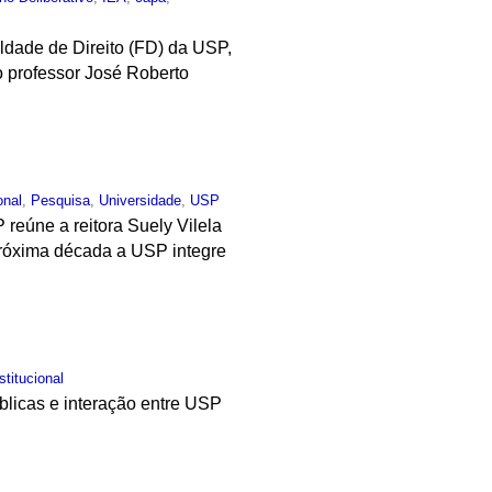
ldade de Direito (FD) da USP,
o professor José Roberto
onal
,
Pesquisa
,
Universidade
,
USP
 reúne a reitora Suely Vilela
 próxima década a USP integre
stitucional
úblicas e interação entre USP