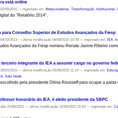
ra está online
02/09/2015
— registrado em:
Metacurodorias
,
Transformação
,
Institucional
,
igital do "Relatório 2014".
S
 para Conselho Superior de Estudos Avançados da Fiesp
04/10/2013
—
última modificação
04/08/2015 10:39
— registrado em:
IEA
,
I
tudos Avançados da Fiesp nomeou Renato Janine Ribeiro como
S
 terceiro integrante do IEA a assumir cargo no governo fed
28/03/2015
—
última modificação
03/08/2015 11:14
— registrado em:
Educa
EA
,
Sala Verde
i escolhido pela presidente Dilma Rousseff para ocupar a past
S
ofessor honorário do IEA, é eleito presidente da SBPC
cado
22/06/2021
—
última modificação
22/06/2021 15:54
— registrado em:
Co