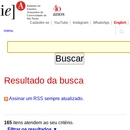
Ir
Ferramentas
Seções
para
Pessoais
o
conteúdo.
|
Cadastre-se
YouTube
Instagram
WhatsApp
English
Ir
para
menu
a
navegação
Resultado da busca
Assinar um RSS sempre atualizado.
165
itens atendem ao seu critério.
Filtrar os resultados