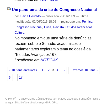
Um panorama da crise do Congresso Nacional
por
Flávia Dourado
—
publicado
25/11/2009
—
última
modificação
02/06/2015 18:06
— registrado em:
Política
,
Congresso Nacional
,
Crise
,
Revista Estudos Avançados
,
Cultura
No momento em que uma série de denúncias
recaem sobre o Senado, acadêmicos e
parlamentares exploram o tema no dossiê da
"Estudos Avançados" 67.
Localizado em
NOTÍCIAS
« 10 itens anteriores
1
2
3
4
5
Próximos 10 itens »
6
…
17
®
O
Plone
- CMS/WCM de Código Aberto
tem
©
2000-2026 pela
Fundação Plone
e
amigos. Distribuído sob a
Licença GNU GPL
.