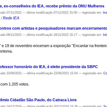
, ex-conselheira do IEA, recebe prêmio da ONU Mulheres
cado
07/11/2022
—
última modificação
07/11/2022 15:00
— registrado em:
Ins
S
/
Rede IEA
contros com artistas e pesquisadores marcam encerrament
cado
08/11/2022
—
última modificação
18/11/2022 16:17
— registrado em:
Int
7 e 19 de novembro encerram a exposição "Encantar na fronteir
Antonia.
S
ofessor honorário do IEA, é eleito presidente da SBPC
cado
22/06/2021
—
última modificação
22/06/2021 15:54
— registrado em:
Co
 com 1.205 votos.
S
rêmio Cidadão São Paulo, do Catraca Livre
cado
14/12/2016
—
última modificação
20/12/2016 15:26
— registrado em:
Su