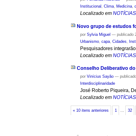
Institucional
,
Clima
,
Medicina
,
Localizado em
NOTÍCIA
Novo grupo de estudos f
por
Sylvia Miguel
—
publicado
2
Urbanismo
,
capa
,
Cidades
,
Inst
Pesquisadores integrarão
Localizado em
NOTÍCIA
Conselho Deliberativo d
por
Vinícius Sayão
—
publicad
Interdisciplinaridade
José Roberto Piqueira, D
Localizado em
NOTÍCIA
« 10 itens anteriores
1
…
32
®