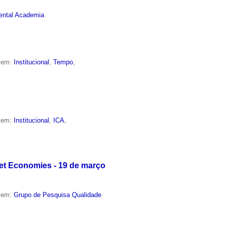
nental Academia
o em:
Institucional
,
Tempo
,
o em:
Institucional
,
ICA
,
ket Economies - 19 de março
o em:
Grupo de Pesquisa Qualidade