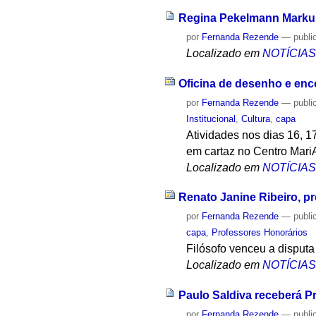
Regina Pekelmann Markus
por
Fernanda Rezende
—
publi
Localizado em
NOTÍCIA
Oficina de desenho e en
por
Fernanda Rezende
—
publi
Institucional
,
Cultura
,
capa
Atividades nos dias 16, 1
em cartaz no Centro Mari
Localizado em
NOTÍCIA
Renato Janine Ribeiro, pr
por
Fernanda Rezende
—
publi
capa
,
Professores Honorários
Filósofo venceu a disputa
Localizado em
NOTÍCIA
Paulo Saldiva receberá P
por
Fernanda Rezende
—
publi