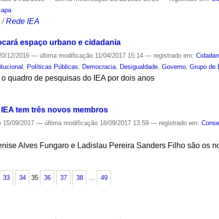
capa
S
/
Rede IEA
ocará espaço urbano e cidadania
0/12/2016
—
última modificação
11/04/2017 15:14
— registrado em:
Cidadan
itucional
,
Políticas Públicas
,
Democracia
,
Desigualdade
,
Governo
,
Grupo de 
 o quadro de pesquisas do IEA por dois anos
S
o IEA tem três novos membros
o
15/09/2017
—
última modificação
18/09/2017 13:59
— registrado em:
Conse
enise Alves Fungaro e Ladislau Pereira Sanders Filho são os n
S
33
34
35
36
37
38
…
49