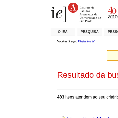
Ir
Ferramentas
Seções
para
Pessoais
o
conteúdo.
|
Ir
para
a
O IEA
PESQUISA
PESS
navegação
Você está aqui:
Página Inicial
Resultado da bu
483
itens atendem ao seu critéri