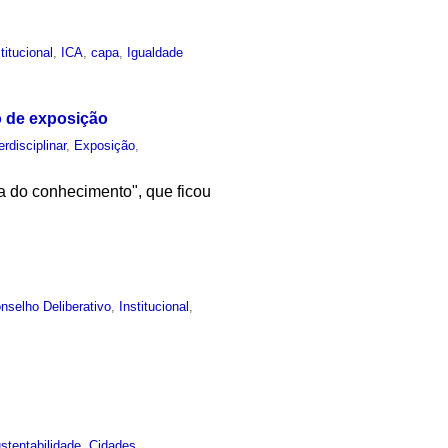
titucional
,
ICA
,
capa
,
Igualdade
o de exposição
erdisciplinar
,
Exposição
,
a do conhecimento", que ficou
nselho Deliberativo
,
Institucional
,
stentabilidade
,
Cidades
,