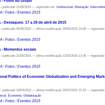
a - Fotos do Grupo
—
publicado
21/05/2015
— registrado em:
Institucional
,
Abstração
,
Interconti
CA
/
Fotos
/
Eventos 2015
 - Destaques: 17 a 29 de abril de 2015
—
publicado
05/05/2015
—
última modificação
20/05/2015 14:00
— registrad
CA
/
Fotos
/
Eventos 2015
a - Momentos sociais
—
publicado
21/05/2015
—
última modificação
12/02/2016 13:36
— registrad
CA
/
Fotos
/
Eventos 2015
ional Politics of Economic Globalization and Emerging Mar
—
publicado
19/03/2015
—
última modificação
20/07/2015 15:32
— registrad
local
,
Economia
,
Globalização
CA
/
Fotos
/
Eventos 2015