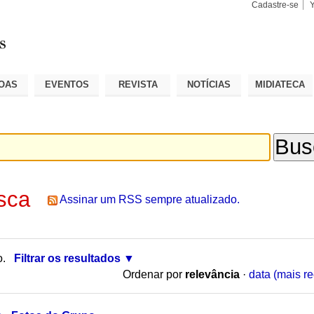
Cadastre-se
Busca
Busca
Avançad
OAS
EVENTOS
REVISTA
NOTÍCIAS
MIDIATECA
sca
Assinar um RSS sempre atualizado.
o.
Filtrar os resultados
Ordenar por
relevância
·
data (mais re