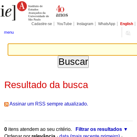
Ir
Ferramentas
para
Pessoais
o
conteúdo.
|
Cadastre-se
YouTube
Instagram
WhatsApp
English
Ir
para
menu
a
navegação
Resultado da busca
Assinar um RSS sempre atualizado.
0
itens atendem ao seu critério.
Filtrar os resultados
Ordenar por
relevância
·
data (mais recente primeiro)
·