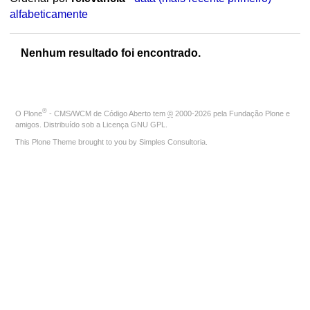
alfabeticamente
Nenhum resultado foi encontrado.
®
O
Plone
- CMS/WCM de Código Aberto
tem
©
2000-2026 pela
Fundação Plone
e
amigos. Distribuído sob a
Licença GNU GPL
.
This Plone Theme brought to you by
Simples Consultoria
.